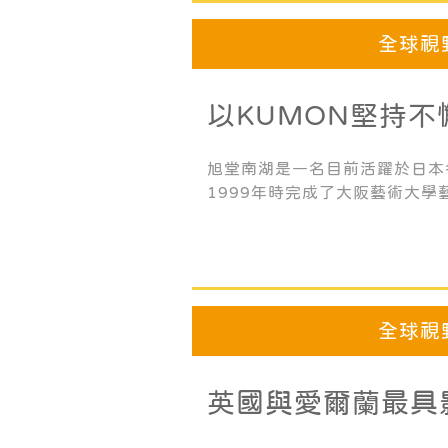
全球視
以KUMON堅持
傳統藝能表演傳承
旭堂南湖是一名目前活躍於日本
1999年時完成了大阪藝術大
分別於2002年、2010年獲
及「文化廳藝術祭新人賞」。
全球視
英國與愛爾蘭最具
KUMON提升孩