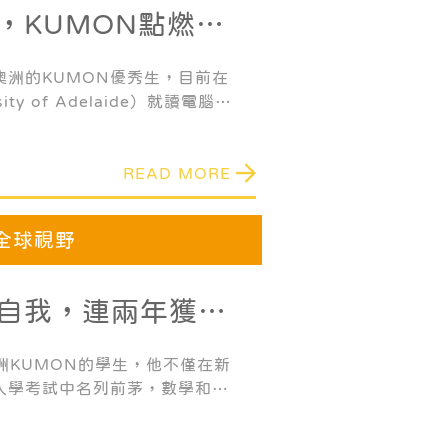
，KUMON點燃學
是澳洲的KUMON優秀生，目前在
ty of Adelaide）就讀電腦科
洲著名的高等學府，在眾多權威
100名。表現優異的Hugh，同
READ MORE
英語的最終/最高教材完成者。
全球視野
自我，連兩年獲
澳洲KUMON的學生，他不僅在新
入學考試中名列前茅，數學和英
外，他還連續兩次獲得了
奧林匹克競賽）的金牌。