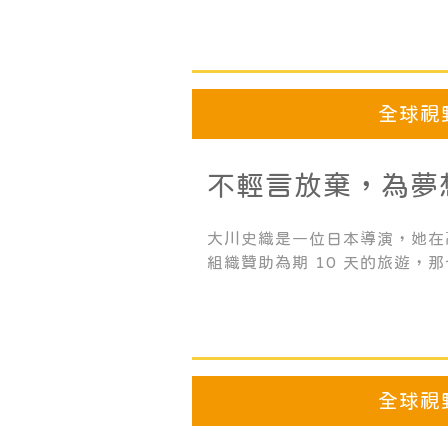
異的成績表現，已 獲得9枚獎牌
by 5」金星獎，數學、閱讀的
級水平，Darshil開心的分享
和Kumon老師，感謝我生命 
全球視
一切」。
不輕言放棄，為夢
大川史織是一位日本導演，她在
組織贊助為期 10 天的旅遊，
馬紹爾群島。那時當地人知道她
日語和她打招呼，十分親切友好
紹爾的契機。
全球視