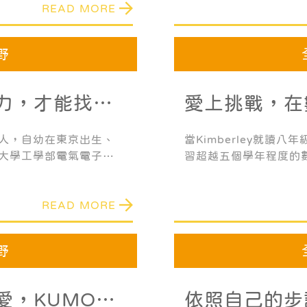
READ MORE
ids Design Award等
野
力，才能找到
愛上挑戰，在
中大放異彩！
人，自幼在東京出生、
當Kimberley就讀
大學工學部電氣電子工
習超越五個學年程度的
課程。目前他除了在東
僅十三歲時，就已經對
一位風險投資公司工程
輕就熟。
READ MORE
野
愛，KUMON
依照自己的步