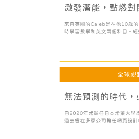
激發潛能，點燃對
熱情
來自英國的Caleb是在他10歲
時學習數學和英文兩個科目。經
他就已展現了優異的成果，不僅
升，還點燃了他對閱讀、寫作的
餘完成兩本小說，並希望未來有
全球視
無法預測的時代，
困境的生存力
自2020年起擔任日本常葉大
過去曾在多家公司擔任網頁設計
學的特聘助理教授，並從事該大
關係的規劃。他不僅連續4年入