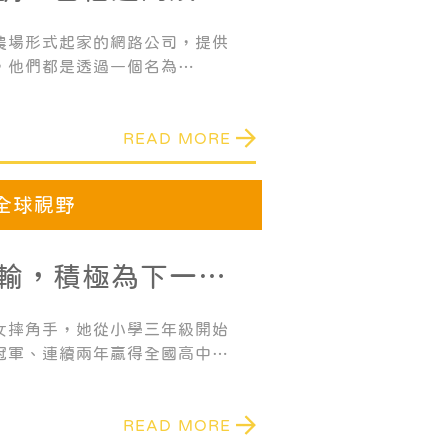
農場形式起家的網路公司，提供
，他們都是透過一個名為
平台，來進行新聞推播服務。
READ MORE
全球視野
輸，積極為下一次
！
女摔角手，她從小學三年級開始
冠軍、連續兩年贏得全國高中女
得世界錦標賽48公斤級冠軍，並
牌。
READ MORE