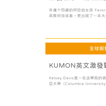
開啟無限可能
年僅十四歲的阿拉伯女孩 Favo
高教材完成者，更出版了一本大
《A TEENAGER IN LOCKDOWN
Story》。該書自線上發布以
並收到來自各界包括奈及利亞前
美國聯合國大使、學術界教授、
肯定與迴響。英國圖書館甚至大
全球視
讓更多人從這本書中受益。
KUMON英文激
熱愛
Kelsey Davis是一名法學
亞大學（Columbia Univer
星期她都必須要閱讀大約400
量和一般人相較之下高出許多。