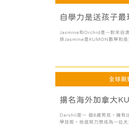
自學力是送孩子最
物
Jasmine和Orchid是一對來
姊Jasmine是KUMON數學
成者。她從幼兒園就開始學習K
畢業時完成了最高教材。她認為
到廣泛的文學作品，培養高度的
她對閱讀的熱愛。
全球視
揚名海外加拿大K
建立孩子正確的學
Darshil是一 個8歲男孩，
學技能，他很努力想成為一位天
學習至分解、平方根、分數和代