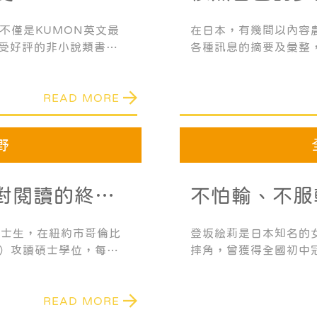
之路
r不僅是KUMON英文最
在日本，有幾間以內容
受好評的非小說類書籍
各種訊息的摘要及彙整
: A Survivor’s
NewsPicks的新聞
來，便立刻受到全球關注，
READ MORE
總統古德勒克·喬納森、
外交使團成員等眾多的
量購買這本書，希望能
野
發對閱讀的終生
不怕輸、不服
成功做好準備
院的碩士生，在紐約市哥倫比
登坂絵莉是日本知名的
sity）攻讀碩士學位，每個
摔角，曾獲得全國初中
頁左右的指定文章，閱讀
子錦標賽、連續三年獲
在2016年贏得奧運金
READ MORE