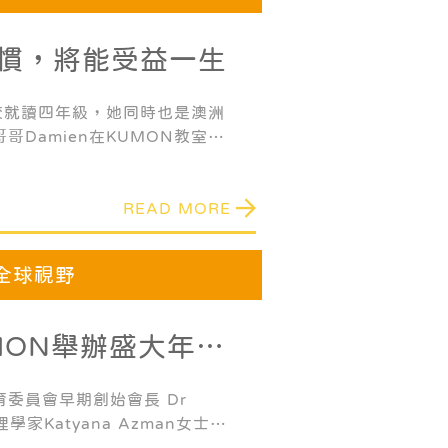
慣，將能受益一生
校就讀四年級，她同時也是澳洲
哥Damien在KUMON教室同
前她兩個科目都已超越三個學
成了兩科的最高、最終教材。
READ MORE
全球視野
MON舉辦盛大年度
掘孩子潛力的小秘訣
委員會早期創始會長 Dr
學家Katyana Azman女士，
理Yosuke Sugawa先生。