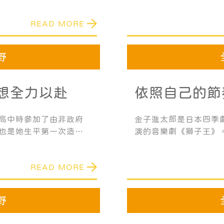
與KUMON頒發的「G
圓桌會議中討論了幫助
READ MORE
學習已經超過現階段 的年
素，特別是在日常生活
「我很感激我的父母、老師
中每一個人讓我擁有的這
野
想全力以赴
依照自己的節
的未來
高中時參加了由非政府
金子進太郎是日本四季
那也是她生平第一次造訪
演的音樂劇《獅子王》。
是日本人時，還特別用
進入公文國際學園，並
，也種下她日後移居馬
樂劇《美女與野獸》的
READ MORE
入四季劇團。
野