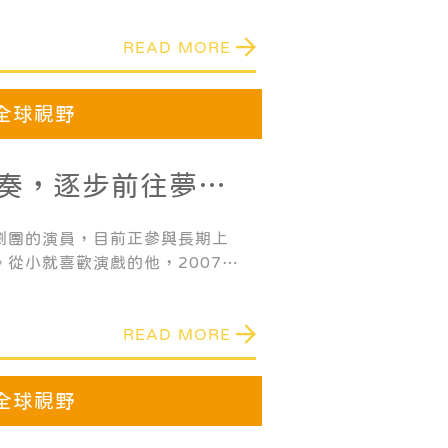
兒童充分發揮潛力所需的關鍵因
READ MORE
方面。
全球視野
奏，逐步前往夢想
劇團的演員，目前正參與長期上
從小就喜歡演戲的他，2007年
由於高中時深深受到四季劇團音
吸引，因而決定在大學畢業後加
READ MORE
全球視野