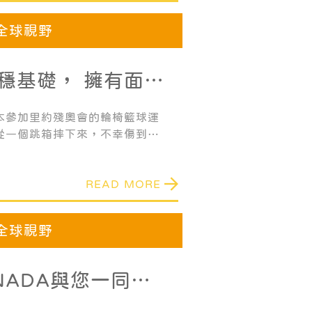
全球視野
穩基礎， 擁有面對
的自信！
本參加里約殘奧會的輪椅籃球運
從一個跳箱摔下來，不幸傷到了
為伍，但他並沒有因此怨天尤
的時候，他開始接觸輪椅籃球這
READ MORE
中。
全球視野
ANADA與您一同教
子管理時間觀念的七