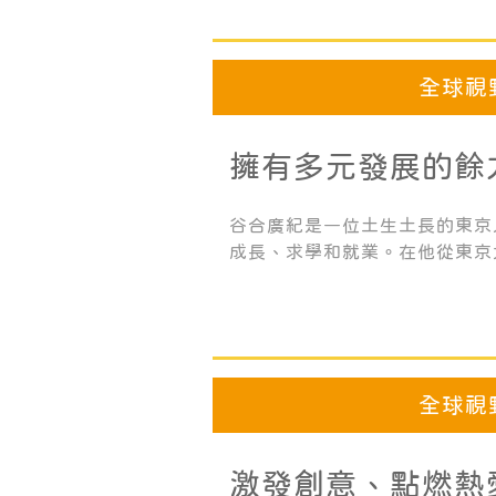
更獲得Good Design Award、K
眾多獎項。
全球視
擁有多元發展的餘
並實現自己的夢想
谷合廣紀是一位土生土長的東京
成長、求學和就業。在他從東京
學科畢業之後，又繼續攻讀博士
京大學研究人工智能，同時也是
師和一名日本將棋選手。
全球視
激發創意、點燃熱