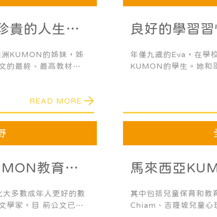
珍貴的人生禮
良好的學習習
自澳洲KUMON的姊妹，姊
年僅九歲的Eva，在學
和英文的最終、最高教材完
KUMON的學生。她和哥
UMON英文，並在小學
時學習數學和英文，目
KUMON英文讓她接觸
年，而她哥哥更是已完
READ MORE
閱讀理解能力，並激發
野
UMON教育，
馬來西亞KU
習態度
會議 找到發
擁有比大多數成年人更好的數
其中包括兒童保育和教育
文學家，目 前公文已經
Chiam、吉隆坡兒童心理
數等數學問題，因為優
以及馬來西亞KUMON總經