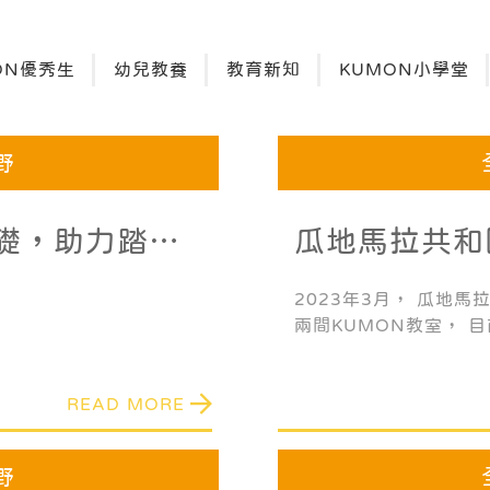
ON優秀生
幼兒教養
教育新知
KUMON小學堂
野
礎，助力踏上
瓜地馬拉共和
市開設了兩間
2023年3月， 瓜地
兩間KUMON教室， 
推展KUMON公文式教
READ MORE
野