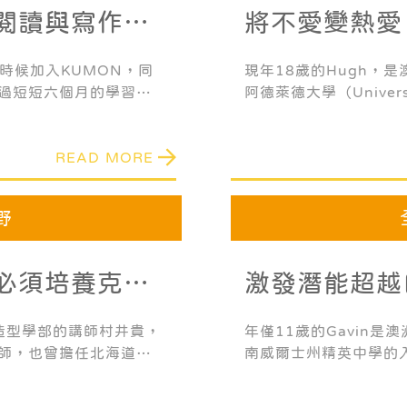
閱讀與寫作的
將不愛變熱愛
習的熱情
的時候加入KUMON，同
現年18歲的Hugh，
過短短六個月的學習，
阿德萊德大學（Universi
學校的課業成績有所提
學。阿德萊德大學是澳
熱愛，甚至還在閒暇之
的大學排名中位列世界前
READ MORE
機會能夠出版成書。
時也是KUMON數學和
野
必須培養克服
激發潛能超越
SEAMO金牌
學造型學部的講師村井貴，
年僅11歲的Gavin是
師，也曾擔任北海道大
南威爾士州精英中學的
學的科學咖啡館和公共
語更是獲得了滿分。此
選北海道大學優秀教師，
SEAMO（東南亞數學