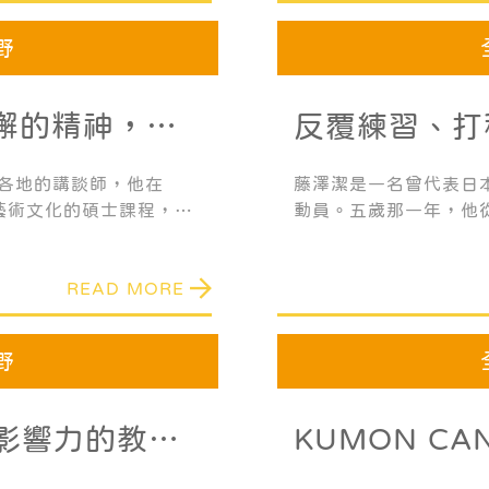
野
不懈的精神，讓
反覆練習、打
不息
強敵也不畏懼
各地的講談師，他在
藤澤潔是一名曾代表日
學藝術文化的碩士課程，並
動員。五歲那一年，他
得「大阪舞台藝術新人賞」
脊髓，從此必須與輪椅
人、灰心喪志。在初中
READ MORE
項運動，很快地沉迷其
野
影響力的教育
KUMON C
子學習信心和成
育孩子 給孩