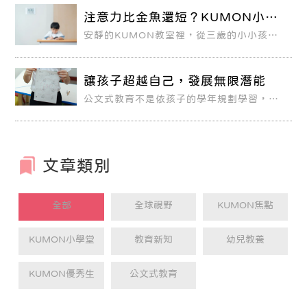
注意力比金魚還短？KUMON小學
生專注力訓練四步驟
安靜的KUMON教室裡，從三歲的小小孩到
國高中生的孩子，無不聚精會神在眼前的教
材，沒有東張西望，沒有交頭接耳，只有鉛
筆書寫的沙沙聲，認真專注持續一段時間。
讓孩子超越自己，發展無限潛能
公文式教育不是依孩子的學年規劃學習，是
依能力的精熟程度。公文關注的是孩子。 因
為孩子是學習的主體，因此不受框架的限
制。
文章類別
全部
全球視野
KUMON焦點
KUMON小學堂
教育新知
幼兒教養
KUMON優秀生
公文式教育