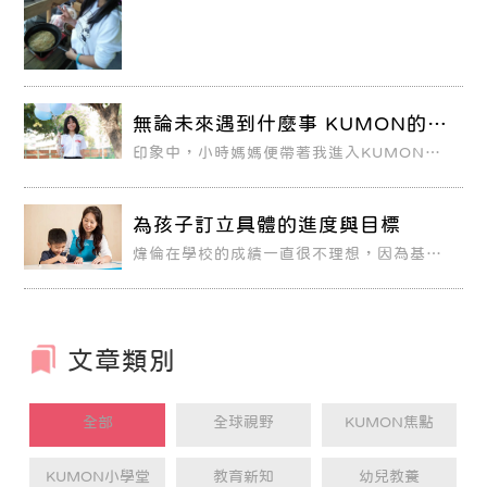
成為教師的目標前進，希望有一天可以站在
講台上，將自己滿腹的教育理想實踐在孩子
們身上，成為一位充滿影響力的老師，現在
的她，如願以償考取了石牌國中教師資格。
教室現場是大班制的教學，看著台下三十幾
位眼神專注的孩子們，在瀅如心底，其實已
經了解每個孩子的能力與天賦，各自有其獨
特的強項與弱點。
無論未來遇到什麼事 KUMON的學
習經驗都會派上用場
印象中，小時媽媽便帶著我進入KUMON學
習，懵懵懂懂的記憶中，媽媽與KUMON老
師帶著我一起學習，雖然曾經一度因為搬家
而中斷學習，但是約國小三、四年級的時
候，因為學校課業慢慢增加，我開始發現原
為孩子訂立具體的進度與目標
來學習KUMON的優勢就是「跑得比較
快」，尤其每次在學校上數學課後特別有感
煒倫在學校的成績一直很不理想，因為基礎
覺，當同學正忙著消化課堂上老師教的內容
沒打好，以致到了小學六年級已跟不上，老
時，我已經在預習下一個單元的概念了。
師上課講的，他總是鴨子聽雷，得不到成就
感，自然學習意願低落。在偶然的機會下他
參加了KUMON小六升小七的說明會，萌生
想來KUMON學習數學的意願，反正死馬當
活馬醫，他抱著姑且一試的心態走進輔導教
文章類別
室。
全部
全球視野
KUMON焦點
KUMON小學堂
教育新知
幼兒教養