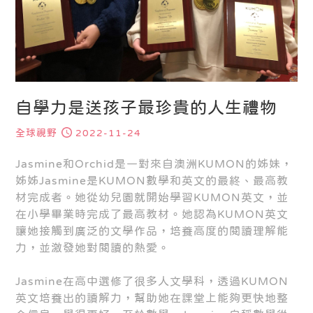
自學力是送孩子最珍貴的人生禮物
全球視野
2022-11-24
Jasmine和Orchid是一對來自澳洲KUMON的姊妹，
姊姊Jasmine是KUMON數學和英文的最終、最高教
材完成者。她從幼兒園就開始學習KUMON英文，並
在小學畢業時完成了最高教材。她認為KUMON英文
讓她接觸到廣泛的文學作品，培養高度的閱讀理解能
力，並激發她對閱讀的熱愛。
Jasmine在高中選修了很多人文學科，透過KUMON
英文培養出的讀解力，幫助她在課堂上能夠更快地整