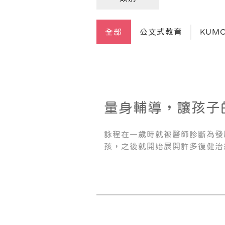
全部
公文式教育
KUM
量身輔導，讓孩子
課業及生活中獲得
詠程在一歲時就被醫師診斷為發
孩，之後就開始展開許多復健治
了能自行走路到現在生活能自理
自主管理及自主學習，過程中經
他排除了萬難、努力學習，也都
子不是我想像中的那麼柔弱及依
習，他是我值得驕傲的小孩，也
程。