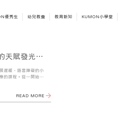
ON優秀生
幼兒教養
教育新知
KUMON小學堂
的天賦發光，
成就感與自信
展遲緩、語言障礙的小
療的課程。從一開始為
，甚至在求學期間，能
歷許多痛苦和艱辛，但
READ MORE
真的做到了。我發現孩
賴，也不會自我放棄學
是我們家的小天使詠