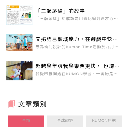
「三顧茅廬」的故事
「三顧茅廬」句成語是用來比喻對賢才心誠
意的邀請、拜訪，典故是出自於漢末劉備往
亮，凡三次，才得見。快來看看關於這個成
語的小故事！
開拓語言領域能力，在遊戲中快樂
學習
專為幼兒設計的Kumon Time活動於九月正
式啟動，一期以三個月為規劃，每週家長帶
著孩子來參與活動一次，共12次，每次一小
時，不另行補課。
超越學年讓我學東西更快， 也練就
不怕困難的強心臟
我從四歲開始在KUMON學習。一開始是哥
哥先進來學習，因為哥哥在KUMON奠定了
穩固的學力基礎，現在國中的課業也都很得
心應手，因此媽媽也讓我在KUMON學習。
文章類別
全部
全球視野
KUMON焦點