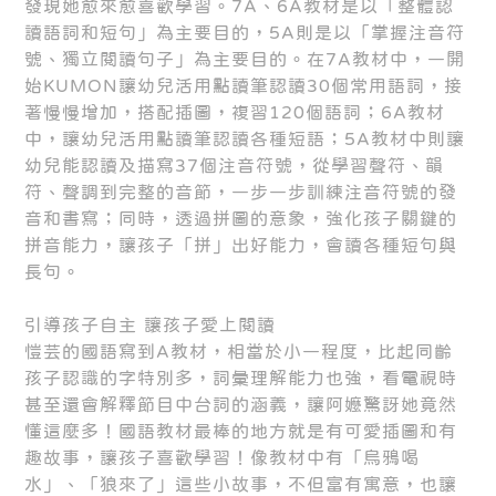
發現她愈來愈喜歡學習。7A、6A教材是以「整體認
讀語詞和短句」為主要目的，5A則是以「掌握注音符
號、獨立閱讀句子」為主要目的。在7A教材中，一開
始KUMON讓幼兒活用點讀筆認讀30個常用語詞，接
著慢慢增加，搭配插圖，複習120個語詞；6A教材
中，讓幼兒活用點讀筆認讀各種短語；5A教材中則讓
幼兒能認讀及描寫37個注音符號，從學習聲符、韻
符、聲調到完整的音節，一步一步訓練注音符號的發
音和書寫；同時，透過拼圖的意象，強化孩子關鍵的
拼音能力，讓孩子「拼」出好能力，會讀各種短句與
長句。
引導孩子自主 讓孩子愛上閱讀
愷芸的國語寫到A教材，相當於小一程度，比起同齡
孩子認識的字特別多，詞彙理解能力也強，看電視時
甚至還會解釋節目中台詞的涵義，讓阿嬤驚訝她竟然
懂這麼多！國語教材最棒的地方就是有可愛插圖和有
趣故事，讓孩子喜歡學習！像教材中有「烏鴉喝
水」、「狼來了」這些小故事，不但富有寓意，也讓