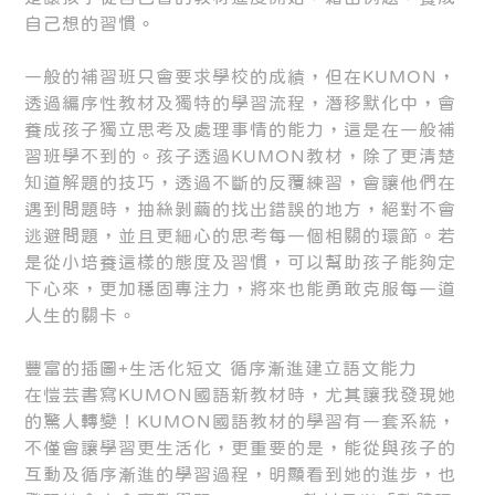
自己想的習慣。
一般的補習班只會要求學校的成績，但在KUMON，
透過編序性教材及獨特的學習流程，潛移默化中，會
養成孩子獨立思考及處理事情的能力，這是在一般補
習班學不到的。孩子透過KUMON教材，除了更清楚
知道解題的技巧，透過不斷的反覆練習，會讓他們在
遇到問題時，抽絲剝繭的找出錯誤的地方，絕對不會
逃避問題，並且更細心的思考每一個相關的環節。若
是從小培養這樣的態度及習慣，可以幫助孩子能夠定
下心來，更加穩固專注力，將來也能勇敢克服每一道
人生的關卡。
豐富的插圖+生活化短文 循序漸進建立語文能力
在愷芸書寫KUMON國語新教材時，尤其讓我發現她
的驚人轉變！KUMON國語教材的學習有一套系統，
不僅會讓學習更生活化，更重要的是，能從與孩子的
互動及循序漸進的學習過程，明顯看到她的進步，也