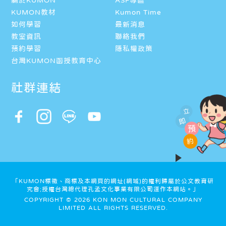
關於KUMON
ASF專區
KUMON教材
Kumon Time
如何學習
最新消息
教室資訊
聯絡我們
預約學習
隱私權政策
台灣KUMON函授教育中心
社群連結
立
即
預
約
「KUMON標徵、商標及本網頁的網址(網域)的權利歸屬於公文教育研
究會;授權台灣總代理孔孟文化事業有限公司運作本網站。」
COPYRIGHT © 2026 KON MON CULTURAL COMPANY
LIMITED ALL RIGHTS RESERVED.