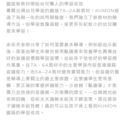
國語新教材帶給幼兒驚人的學習成效
專屬台灣幼兒學習的國語7A~2A新教材，KUMON經
過了為期一年的試用與驗證，我們確立了新教材的輔
導方法，因學習負擔減輕，使更多年紀較小的幼兒願
意來學習！
余采芳老師分享了如何落實基本輔導，例如經由示範
後，接著由學生來模仿使用點讀筆來培養學生具備良
好的音讀習慣與學習習慣，並給孩子恰恰好的學習與
作業量。在7A、6A教材中的主要學習內容是複誦與
音讀能力，而5A~2A教材雖有書寫能力，但音讀仍舊
是輔導上要關注的最主要課題，且要讓學生更有意
願、更正確的掌握拼讀能力，少依賴「點讀筆」才能
獨力且快速的音讀第一次接觸的課文。一位媽媽也給
老師回饋 : 從前天天讀繪本給孩子聽很累，現在換孩
子讀繪本給我聽！真的可以在孩子身上看到KUMON
國語的學習成效。