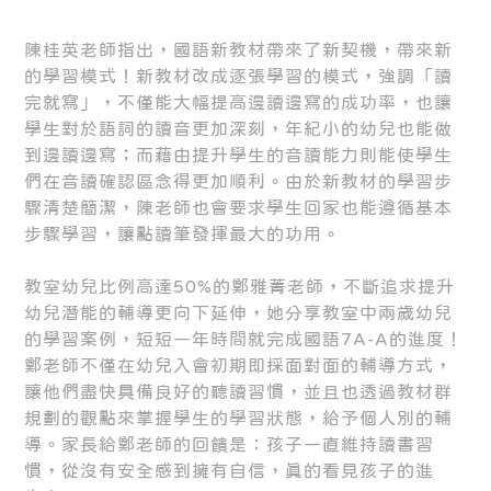
陳桂英老師指出，國語新教材帶來了新契機，帶來新
的學習模式！新教材改成逐張學習的模式，強調「讀
完就寫」，不僅能大幅提高邊讀邊寫的成功率，也讓
學生對於語詞的讀音更加深刻，年紀小的幼兒也能做
到邊讀邊寫；而藉由提升學生的音讀能力則能使學生
們在音讀確認區念得更加順利。由於新教材的學習步
驟清楚簡潔，陳老師也會要求學生回家也能遵循基本
步驟學習，讓點讀筆發揮最大的功用。
教室幼兒比例高達50%的鄭雅菁老師，不斷追求提升
幼兒潛能的輔導更向下延伸，她分享教室中兩歲幼兒
的學習案例，短短一年時間就完成國語7A-A的進度！
鄭老師不僅在幼兒入會初期即採面對面的輔導方式，
讓他們盡快具備良好的聽讀習慣，並且也透過教材群
規劃的觀點來掌握學生的學習狀態，給予個人別的輔
導。家長給鄭老師的回饋是：孩子一直維持讀書習
慣，從沒有安全感到擁有自信，真的看見孩子的進