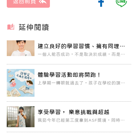
延伸閱讀
建立良好的學習習慣、擁有同理
心， 是孩子日後成功的關鍵
一個人能否成功，不是取決於成績，而是學
習的習慣與態度，以及是否擁有同理心。孩
子若趁早把良好的學習習慣與態度建立起
來，就能循序漸進建立扎實的學力基礎、擁
有自學自習能力，將知識融會貫通於生活
體驗學習活動即將開跑！
中。而目前的教育趨勢，希望培養能在各種
環境成長，擁有強大的自我學習能力與多元
上學期一轉眼就過去了，孩子在學校的課業
能力的人才。
吸收了多少？會不會落後了？相信這是許多
家長心中的擔憂，害怕孩子輸在起跑點，甚
至愈差愈遠。而每到寒假，孩子的學習也跟
著放大假，學力在不知不覺間流失，等到開
學後才急忙要追趕，真的不是那麼容易。
享受學習， 樂意挑戰與超越
珮茹今年已經第三度拿到ASF獎項，同時她
也是「幼兒方程式」的優秀生。由於老師不
斷地鼓勵，加上教室其他同學有拿到ASF獎
項，也激勵她想好好努力。無論是領ASF獎
項或是達到幼兒方程式的目標，珮茹總是抱