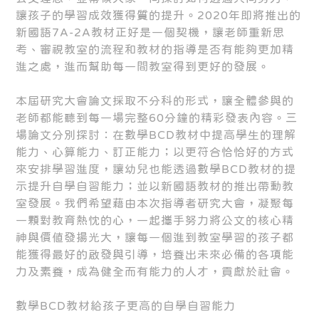
讓孩子的學習成效獲得質的提升。2020年即將推出的
新國語7A-2A教材正好是一個契機，讓老師重新思
考、審視教室的流程和教材的指導是否有能夠更加精
進之處，進而幫助每一間教室得到更好的發展。
本屆研究大會論文採取不分科的形式，讓全體參與的
老師都能聽到每一場完整60分鐘的精彩發表內容。三
場論文分別探討：在數學BCD教材中提高學生的理解
能力、心算能力、訂正能力；以更符合恰恰好的方式
來安排學習進度，讓幼兒也能透過數學BCD教材的提
示提升自學自習能力；並以新國語教材的推出帶動教
室發展。我們希望藉由本次指導者研究大會，凝聚每
一顆對教育熱忱的心，一起攜手努力將公文的核心精
神與價值發揚光大，讓每一個進到教室學習的孩子都
能獲得最好的啟發與引導，培養出未來必備的各項能
力及素養，成為健全而有能力的人才，貢獻於社會。
數學BCD教材給孩子更高的自學自習能力