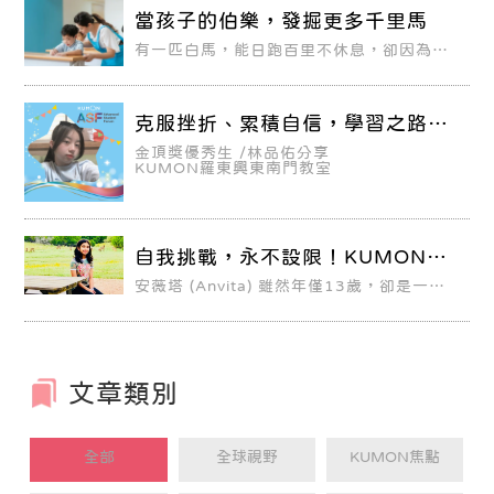
當孩子的伯樂，發掘更多千里馬
有一匹白馬，能日跑百里不休息，卻因為遷
就同伴，時常得停下腳步，能夠在草原上盡
情奔跑，是他最大的願望。有一匹黑馬，什
麼都慢一拍，總是氣喘吁吁追趕同伴，他不
奢望跑贏別人，只求自己不要變成「害群之
克服挫折、累積自信，學習之路越
馬」。
走越順暢！
金頂獎優秀生 /林品佑分享
KUMON羅東興東南門教室
自我挑戰，永不設限！KUMON點
燃學習的熱情
安薇塔 (Anvita) 雖然年僅13歲，卻是一個
很勤奮的學生，並且非常有遠見及抱負。她
喜歡游泳、彈吉他，對於機器人技術和
STEM的職業生涯更是充滿熱情。
文章類別
全部
全球視野
KUMON焦點