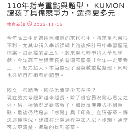
110年指考重點與題型， KUMON
讓孩子具備競爭力，選擇更多元
教育新知
2022-11-15
今年高三生是適用舊課綱的末代考生，將來重考會很
不利，尤其申請入學新課綱上路後採計高中學習歷程
檔案，沒建檔的高三生，將來重考時申請大學恐吃
虧，今年高三生與家長的普遍氛圍是「今年一定要考
上」，壓力超大。本篇整理了國英數重點整理，同時
也分析目前指考的題型。
國文─考題活、國學常識變少怎準備？
現在的文章題幹越來越長，除了很容易沒耐心看完之
外，另一種情況是雖然看了，卻反反覆覆找不到重
點，最後仍然是靠「感覺」與「印象」在猜答案。解
決這種情況，建議在答題過程中加入以下步驟，通常
可以更清楚、準確的找到答案。