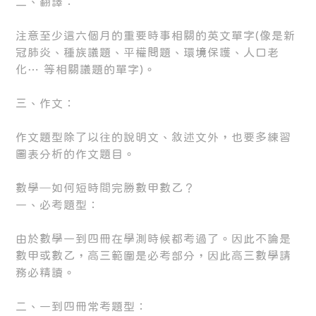
二、翻譯：
注意至少這六個月的重要時事相關的英文單字(像是新
冠肺炎、種族議題、平權問題、環境保護、人口老
化… 等相關議題的單字)。
三、作文：
作文題型除了以往的說明文、敘述文外，也要多練習
圖表分析的作文題目。
數學─如何短時間完勝數甲數乙？
一、必考題型：
由於數學一到四冊在學測時候都考過了。因此不論是
數甲或數乙，高三範圍是必考部分，因此高三數學請
務必精讀。
二、一到四冊常考題型：