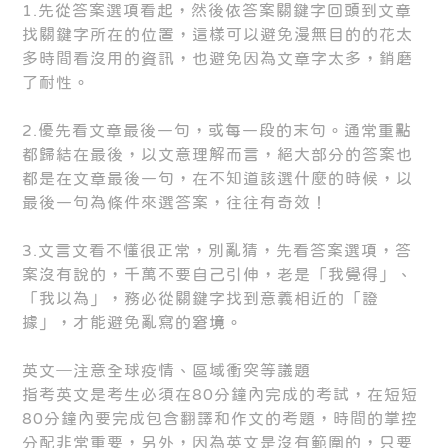
1.先從答案選項看起，然後依答案關鍵字回頭到文章
找關鍵字所在的位置，這樣可以避免漫無目的的花太
多時間看沒用的資訊，也避免因為文章字太多，銷磨
了耐性。
2.優先看文章最後一句，或每一段的末句。通常重點
都歸結在最後，以文意理解而言，絕大部分的答案也
都是在文章最後一句，在不知道該選什麼的時候，以
最後一句為條件來選答案，往往有奇效！
3.文言文看不懂很正常，別亂猜，先看答案選項，答
案沒有說的，千萬不要自己引伸，老是「我覺得」、
「我以為」，務必從關鍵字找到意義相近的「證
據」，才能避免亂寫的窘境。
英文─注意全球疫情、區域衝突等議題
指考英文是考生必須在80分鐘內完成的考試，在短短
80分鐘內要完成包含翻譯和作文的考題，時間的掌控
分配非常重要，另外，因為英文是沒有範圍的，只要