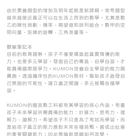
由於素養題型的增加及明年起就是新課綱，常考題型
越來越接近真正可以在生活上用到的數學，尤其是數
乙的線性規劃、機率、期望值和排列組合，數甲的空
間向量、矩陣的旋轉、三角測量等。
觀察筆記本
目前的教育趨勢，孩子不僅要構築起真實情境的能
力，也要多元學習，發掘自己的專長、自學自習，才
能具備國際競爭力。KUMON培養自主學習的能力與
興趣，透過編序性的KUMON教材，幫助孩子啟發自
己無限的可能性，建立廣泛閱讀、多元接觸各種學
習。
KUMON的國英數三科都有其學習的核心內涵，考量
孩子未來學習所需具備的能力：計算力、思考力、理
解力、讀解力，希望孩子不只是為了考試而學習，而
是給孩子真正的能力應對未來各種挑戰，甚或出社會
的重要關鍵能力；因此無論新課綱如何改變，