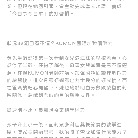
業，但現在她回到家，會主動完成當天功課，養成
「今日事今日畢」的好習慣。
狀況3#題目看不懂？KUMON國語加強讀解力
黃先生猶記得第一次看到女兒滿江紅的學校考卷，心
都涼了半截。仔細了解後，發現女兒其實是看不懂題
意，在與KUMON老師討論、加強國語閱讀理解能力
的練習後，這次月考妤嫻考出九十幾分的好成績。而
在爸媽的細心提醒下，她也終於明白分數跟榮譽的對
應關係，意識到考試的目的與重要性。
欲速則不達，長期培養累積學習力
孩子升上小一後，面對眾多科目與快節奏的教學進
度，使家長開始思考：我的孩子需要加強什麼能力？