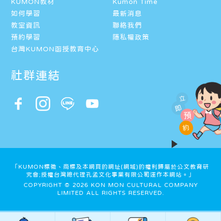
KUMON教材
Kumon Time
如何學習
最新消息
教室資訊
聯絡我們
預約學習
隱私權政策
台灣KUMON函授教育中心
社群連結
立
即
預
約
「KUMON標徵、商標及本網頁的網址(網域)的權利歸屬於公文教育研
究會;授權台灣總代理孔孟文化事業有限公司運作本網站。」
COPYRIGHT © 2026 KON MON CULTURAL COMPANY
LIMITED ALL RIGHTS RESERVED.