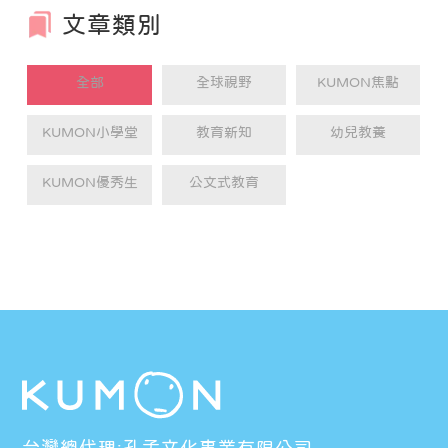
包括奈及利亞前總統古德勒克·喬納森、美國
文章類別
聯合國大使、學術界教授、外交使團成員等
眾多的肯定與迴響。英國圖書館甚至大量購
買這本書，希望能讓更多人從這本書中受
益。
全部
全球視野
KUMON焦點
KUMON小學堂
教育新知
幼兒教養
KUMON優秀生
公文式教育
台灣總代理:孔孟文化事業有限公司