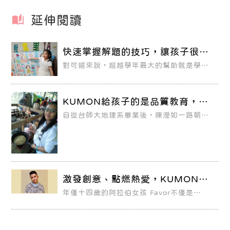
延伸閱讀
快速掌握解題的技巧，讓孩子很有
成就感！
對可媗來說，超越學年最大的幫助就是學校
上到新的單元時，她都能 #很快掌握解題的
技巧，閱讀理解和計算能力 都比其他同學
好，讓她很有成就感。
KUMON給孩子的是品質教育，而
非速成補教
自從台師大地理系畢業後，陳瀅如一路朝著
成為教師的目標前進，希望有一天可以站在
講台上，將自己滿腹的教育理想實踐在孩子
們身上，成為一位充滿影響力的老師，現在
的她，如願以償考取了石牌國中教師資格。
教室現場是大班制的教學，看著台下三十幾
位眼神專注的孩子們，在瀅如心底，其實已
經了解每個孩子的能力與天賦，各自有其獨
特的強項與弱點。
激發創意、點燃熱愛，KUMON開
啟無限可能
年僅十四歲的阿拉伯女孩 Favor不僅是
KUMON英文最高教材完成者，更出版了一
本大受好評的非小說類書籍《A
TEENAGER IN LOCKDOWN: A
Survivor’s Story》。該書自線上發布以
來，便立刻受到全球關注，並收到來自各界