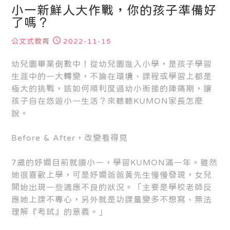
小一新鮮人大作戰，你的孩子準備好
了嗎？
公文式教育
2022-11-15
幼兒園畢業倒數中！從幼兒園進入小學，是孩子學習
生涯中的一大轉變，不論在環境、課程或學習上都是
極大的挑戰，該如何順利度過幼小銜接的陣痛期，讓
孩子自在悠遊小一生活？來聽聽KUMON家長怎麼
說。
Before & After，改變看得見
7歲的妤嫻目前就讀小一，學習KUMON滿一年。雖然
她很喜歡上學，可是妤嫻爸爸黃先生慢慢發現，女兒
開始出現一些適應不良的狀況。「主要是學校老師反
應她上課不專心，另外就是功課量變多不想寫、無法
理解『考試』的意義。」