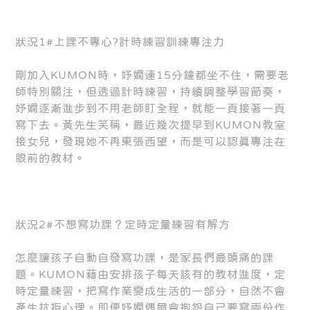
狀況1#上課不專心?計時練習訓練專注力
剛加入KUMON時，妤嫻連15分鐘都坐不住，需要老
師特別關注，但透過計時練習，持續調整學習節奏，
妤嫻逐漸進步到不用老師盯全程，就能一頁接著一頁
寫下去。黃先生笑稱，最近幾次提早到KUMON教室
接女兒，發現她不再東張西望，而是可以認真專注在
眼前的教材。
狀況2#不想寫功課？定時定量練習有解方
怎麼讓孩子自動自發寫功課，是家長們最頭痛的課
題。KUMON藉由安排孩子每天該有的教材進度，定
時定量練習，把寫作業變成生活的一部分，自然不會
產生抗拒心理。即便妤嫻偶爾會抱怨自己要寫兩份作