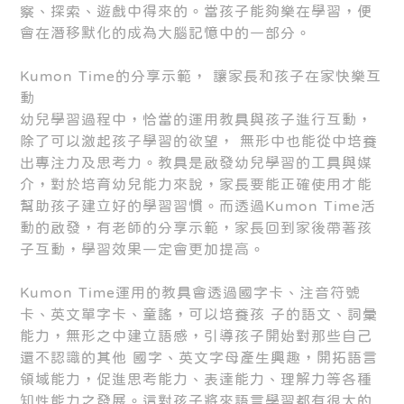
察、探索、遊戲中得來的。當孩子能夠樂在學習，便
會在潛移默化的成為大腦記憶中的一部分。
Kumon Time的分享示範， 讓家長和孩子在家快樂互
動
幼兒學習過程中，恰當的運用教具與孩子進行互動，
除了可以激起孩子學習的欲望， 無形中也能從中培養
出專注力及思考力。教具是啟發幼兒學習的工具與媒
介，對於培育幼兒能力來說，家長要能正確使用才能
幫助孩子建立好的學習習慣。而透過Kumon Time活
動的啟發，有老師的分享示範，家長回到家後帶著孩
子互動，學習效果一定會更加提高。
Kumon Time運用的教具會透過國字卡、注音符號
卡、英文單字卡、童謠，可以培養孩 子的語文、詞彙
能力，無形之中建立語感，引導孩子開始對那些自己
還不認識的其他 國字、英文字母產生興趣，開拓語言
領域能力，促進思考能力、表達能力、理解力等各種
知性能力之發展。這對孩子將來語言學習都有很大的