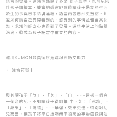
語言的發展。建議爸媽除了多帶 孩子認字，也可以陪
伴孩子讀繪本，豐富的感官經驗將讓孩子易於將生活
發生的事與書本情境連結，語言內容自然更豐富，知
道如何談自己實際看到的、感受到的事情並體會其快
樂，求知的好奇心也得到了發展。這些生活上的點點
滴滴，將成為孩子語言中重要的內容。
運用KUMON教具循序漸進增強語文能力
‧ 注音符號卡
與其讓孩子「ㄅ」、「ㄆ」、「ㄇ」……這樣一個音
一個音的記，不如讓孩子從詞彙 中，如：「冰箱」、
「蘋果」、「螞蟻」……學習，效果更佳。特別對幼
兒而言，讓孩子將平日接觸頻率很高的事物圖像與注