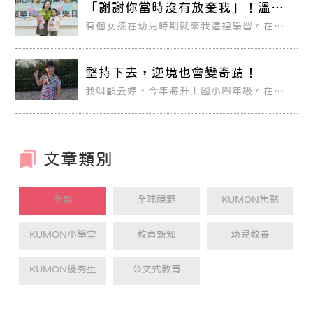
「謝謝你當時沒有放棄我」！溫暖
的善意，是孩子的光；有教無類，
有個女孩在幼兒時期就來我這裡學習。在她
從愛出發
升小一的那年，家中發生重大變故，父母背
負了龐大的債務，使得女孩不得不寄人籬
下，過著膽戰心驚又看人臉色的生活。
堅持下去，逆境也會變奇蹟！
我叫顧云婷，今年將升上國小四年級。在我
很小的時候便看著哥哥學習KUMON的教
材，那時候我常常跟在哥哥身邊，在家模仿
他練習KUMON學到的新事物，我總是問媽
媽：「我什麼時候才能像哥哥一樣去
KUMON教室上課呢？」終於到了我三歲半
的時候，媽媽開始讓我學習。
文章類別
全部
全球視野
KUMON焦點
KUMON小學堂
教育新知
幼兒教養
KUMON優秀生
公文式教育