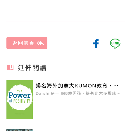
延伸閱讀
揚名海外加拿大KUMON教育，建
立孩子正確的學習態度
Darshil是一 個8歲男孩，擁有比大多數成年
人更好的數學技能，他很努力想成為一位天
文學家，目 前公文已經學習至分解、平方
根、分數和代數等數學問題，因為優異的成
績表現，已 獲得9枚獎牌與KUMON頒發的
「G by 5」金星獎，數學、閱讀的學習已經
超過現階段 的年級水平，Darshil開心的分
享「我很感激我的父母、老師和Kumon老
師，感謝我生命 中每一個人讓我擁有的這一
切」。