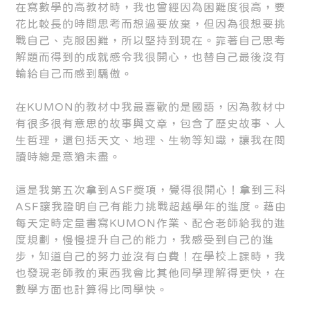
在寫數學的高教材時，我也曾經因為困難度很高，要
花比較長的時間思考而想過要放棄，但因為很想要挑
戰自己、克服困難，所以堅持到現在。靠著自己思考
解題而得到的成就感令我很開心，也替自己最後沒有
輸給自己而感到驕傲。
在KUMON的教材中我最喜歡的是國語，因為教材中
有很多很有意思的故事與文章，包含了歷史故事、人
生哲理，還包括天文、地理、生物等知識，讓我在閱
讀時總是意猶未盡。
這是我第五次拿到ASF獎項，覺得很開心！拿到三科
ASF讓我證明自己有能力挑戰超越學年的進度。藉由
每天定時定量書寫KUMON作業、配合老師給我的進
度規劃，慢慢提升自己的能力，我感受到自己的進
步，知道自己的努力並沒有白費！在學校上課時，我
也發現老師教的東西我會比其他同學理解得更快，在
數學方面也計算得比同學快。