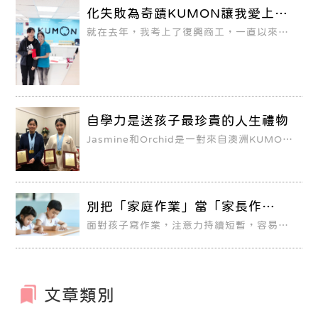
化失敗為奇蹟KUMON讓我愛上學
習！
就在去年，我考上了復興商工，一直以來，
我以為我不是讀書的料，成績總是班上墊
底，還因此提前打工適應職場環境，沒想到
進入KUMON後，我對學習的心態和方法徹
底改變了！
自學力是送孩子最珍貴的人生禮物
Jasmine和Orchid是一對來自澳洲KUMON
的姊妹，姊姊Jasmine是KUMON數學和英
文的最終、最高教材完成者。她從幼兒園就
開始學習KUMON英文，並在小學畢業時完
成了最高教材。她認為KUMON英文讓她接
觸到廣泛的文學作品，培養高度的閱讀理解
能力，並激發她對閱讀的熱愛。
別把「家庭作業」當「家長作
業」！ 四招讓孩子專注寫作業、學
面對孩子寫作業，注意力持續短暫，容易分
習負責任
心，拖拖拉拉耗費過多時間卻無法順利完成
作業。
文章類別