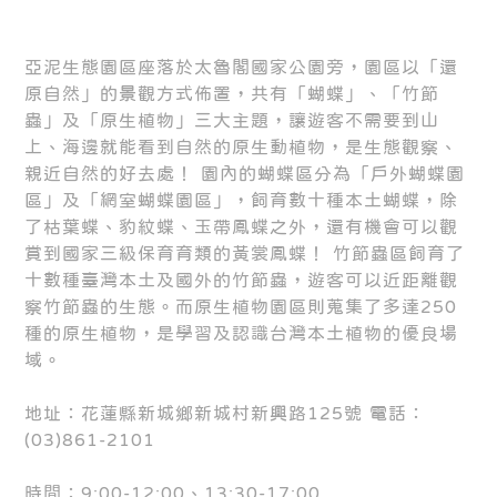
亞泥生態園區座落於太魯閣國家公園旁，園區以「還
原自然」的景觀方式佈置，共有「蝴蝶」、「竹節
蟲」及「原生植物」三大主題，讓遊客不需要到山
上、海邊就能看到自然的原生動植物，是生態觀察、
親近自然的好去處！ 園內的蝴蝶區分為「戶外蝴蝶園
區」及「網室蝴蝶園區」，飼育數十種本土蝴蝶，除
了枯葉蝶、豹紋蝶、玉帶鳳蝶之外，還有機會可以觀
賞到國家三級保育育類的黃裳鳳蝶！ 竹節蟲區飼育了
十數種臺灣本土及國外的竹節蟲，遊客可以近距離觀
察竹節蟲的生態。而原生植物園區則蒐集了多達250
種的原生植物，是學習及認識台灣本土植物的優良場
域。
地址：花蓮縣新城鄉新城村新興路125號 電話：
(03)861-2101
時間：9:00-12:00、13:30-17:00