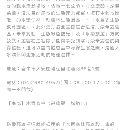
要的親水活動場域，佔地十七公頃，海灘遼闊、沙質
柔細。濱海自然濕地的生態非常豐富，擁有中部地區
唯一的水筆仔林「紅樹林生態園區」、「水蓑衣生態
教育園區」。此外更打造全臺首座合法濱海豪華露營
區，未來將朝「生態綠色觀光」及「永續旅遊」方向
發展，遊客在這裡除了能夠享受到濱海豪華露營的難
得體驗，還可以盡情體會臺中海線生態之美，是國人
水域休閒遊憩活動的絕佳選擇。
地址：臺中市大安區福住里北汕路86巷1號
電話：(04)2680-4957時間：08：00-17：00（每
周一不開放）
【南部】木育森林（高雄駁二旗艦店）
搭乘高雄捷運就能抵達的「木育森林高雄駁二旗艦