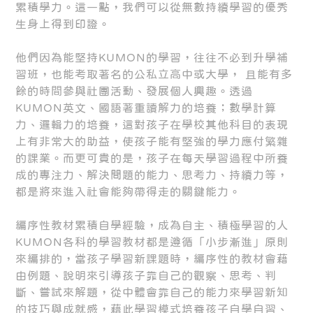
累積學力。這一點，我們可以從無數持續學習的優秀
生身上得到印證。
他們因為能堅持KUMON的學習，往往不必到升學補
習班，也能考取著名的公私立高中或大學， 且能有多
餘的時間參與社團活動、發展個人興趣。透過
KUMON英文、國語著重讀解力的培養；數學計算
力、邏輯力的培養，這對孩子在學校其他科目的表現
上有非常大的助益，使孩子能有堅強的學力應付繁雜
的課業。而更可貴的是，孩子在每天學習過程中所養
成的專注力、解決問題的能力、思考力、持續力等，
都是將來進入社會能夠帶得走的關鍵能力。
編序性教材累積自學經驗，成為自主、積極學習的人
KUMON各科的學習教材都是遵循「小步漸進」原則
來編排的，當孩子學習新課題時，編序性的教材會藉
由例題、說明來引導孩子靠自己的觀察、思考、判
斷、嘗試來解題，從中體會靠自己的能力來學習新知
的技巧與成就感，藉此學習模式培養孩子自學自習、