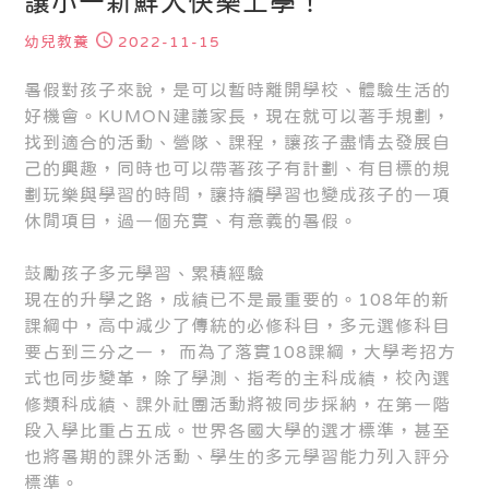
讓小一新鮮人快樂上學！
幼兒教養
2022-11-15
暑假對孩子來說，是可以暫時離開學校、體驗生活的
好機會。KUMON建議家長，現在就可以著手規劃，
找到適合的活動、營隊、課程，讓孩子盡情去發展自
己的興趣，同時也可以帶著孩子有計劃、有目標的規
劃玩樂與學習的時間，讓持續學習也變成孩子的一項
休閒項目，過一個充實、有意義的暑假。
鼓勵孩子多元學習、累積經驗
現在的升學之路，成績已不是最重要的。108年的新
課綱中，高中減少了傳統的必修科目，多元選修科目
要占到三分之一， 而為了落實108課綱，大學考招方
式也同步變革，除了學測、指考的主科成績，校內選
修類科成績、課外社團活動將被同步採納，在第一階
段入學比重占五成。世界各國大學的選才標準，甚至
也將暑期的課外活動、學生的多元學習能力列入評分
標準。