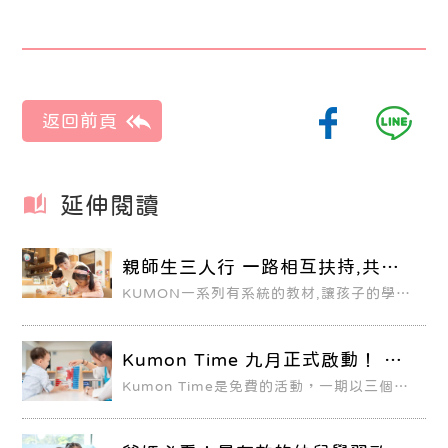
延伸閱讀
親師生三人行 一路相互扶持,共同
成長
KUMON一系列有系統的教材,讓孩子的學習
過程,讀小學時期都輕鬆快樂又自在。猶記靖
雯從 兩歲多到現在七歲多,沒讀幼稚園就直
接上小一時,我很擔心她的人際關係問題。但
現在似乎感 覺沒什麼問題,學校老師教的好,
Kumon Time 九月正式啟動！ 讓
靖雯表現上規矩也很好。 總體上跟一般有上
親子在遊戲中快樂學習
幼稚園的孩子差不多。如果有人說沒讀幼稚
Kumon Time是免費的活動，一期以三個月
園的孩子跟不上小學的課程,但我 認為不會!
為規劃，每週出席活動一次，共12次，每次
在學習公文的一路上,因為對於學校課業容易
一小時，不另行補課。我們透過教具操作的
上手,功課也不用擔心,她都可以自己處理完
經驗、詞彙的輸入，培養2～6歲幼兒認知能
成作業,再由媽媽檢查是否有需要修改及訂定
力、集中力、動作能力及數理、語文能力。
的地方。