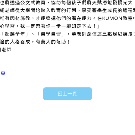
也將透過公文式教育，協助每個孩子們將天賦潛能發揚光大
紫翎老師從大學開始踏入教育的行列，享受著學生成長的過程
唯有因材施教，才能發掘他們的潛在能力。在KUMON教室
心學習，我一定帶著你一步一腳印走下去！」
、「超越學年」、「自學自習」，華老師深信這三點足以讓孩
途的人格養成，有莫大的幫助！
翎老師
1
專頁