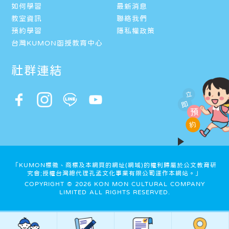
如何學習
最新消息
教室資訊
聯絡我們
預約學習
隱私權政策
台灣KUMON函授教育中心
社群連結
立
即
預
約
「KUMON標徵、商標及本網頁的網址(網域)的權利歸屬於公文教育研
究會;授權台灣總代理孔孟文化事業有限公司運作本網站。」
COPYRIGHT © 2026 KON MON CULTURAL COMPANY
LIMITED ALL RIGHTS RESERVED.