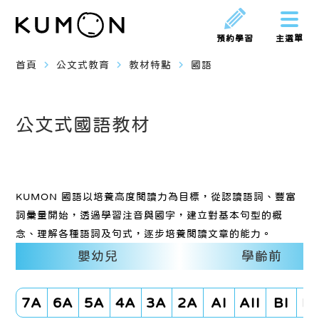
預約學習
主選單
navigate_next
navigate_next
navigate_next
首頁
公文式教育
教材特點
國語
公文式國語教材
KUMON 國語以培養高度閱讀力為目標，從認讀語詞、豐富
詞彙量開始，透過學習注音與國字，建立對基本句型的概
念、理解各種語詞及句式，逐步培養閱讀文章的能力。
嬰幼兒
學齡前
7A
6A
5A
4A
3A
2A
AI
AII
BI
BI