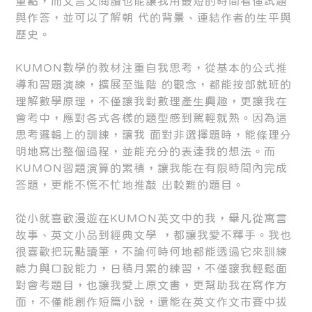
重點，而文言文閱讀也能讓我用最短的時間看懂試題
與作答，並可以了解朝 代的背景、連結作者的生平與
歷史。
KUMON數學的教材注重自我思考，從基本的公式推
導和習題演練，擴展至進階 的觀念，都能按部就班的
理解數學原理，不僅讓我對數理產生興趣，更讓我在
會考中，應對各式各樣的題型感到駕輕就熟。因為這
思考邏輯上的訓練，讓我 面對非選擇題時，能條理分
明地寫出整個過程，並能充分的表達我的想法。而
KUMON習題演算的累積，讓我能在有限時間內完成
答題，更能不慌不忙地推敲 出較難的題目。
從小就喜歡漫遊在KUMON英文中的我，舉凡從寓言
故事、英文小品到經典文學 ，都讓我愛不釋手。我也
很喜歡把玩點讀筆，不論何時何地都能透過它來訓練
聽力與口說能力，日積月累的練習，不僅讓我輕鬆面
對會考題目，也讓我愛上原文書，更幫助我在寫作方
面，不僅能創作短篇小說，還能在英文作文市賽中拔