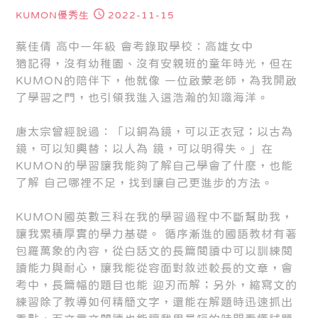
KUMON優秀生
2022-11-15
蔡佳倩 高中一年級 會考錄取學校：高雄女中
猶記得，沒有幼稚園、沒有安親班的童年時光，但在
KUMON的陪伴下，他就像 一位啟蒙老師，為我開啟
了學習之門，也引領我進入這浩瀚的知識海洋。
唐太宗曾經說過：「以銅為鏡，可以正衣冠；以古為
鏡，可以知興替；以人為 鏡，可以明得失。」在
KUMON的學習讓我能夠了解自己學會了什麼，也能
了解 自己哪裡不足，找到讓自己更進步的方法。
KUMON國英數三科在我的學習過程中不斷幫助我，
讓我累積厚實的學力基礎。 循序漸進的國語教材有著
包羅萬象的內容，從白話文的長篇閱讀中可以訓練閱
讀能力與耐心，讓我能從容面對敘述較長的文章，會
考中，長篇幅的題目也能 迎刃而解；另外，縮寫文的
練習除了教導如何精簡文字，還能在解題時迅速抓出