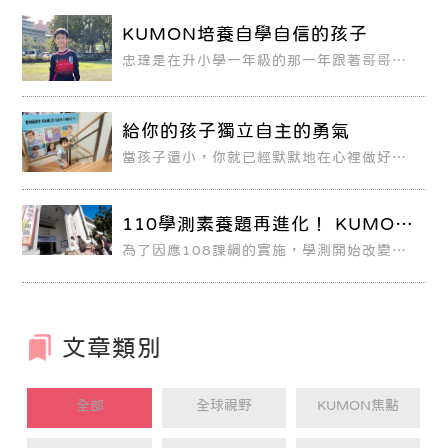
KUMON培養自學自信的孩子
忠瑋是在升小學一年級的那一年跟著哥哥一
起到KUMON教室學習，他本身對數學就很
有興趣，現在已經學到相當六年級的程度，
非常優秀。
給你的孩子獨立自主的勇氣
當孩子還小，你就已經默默地在心裡做好準
備，準備好孩子有一天將徹底脫離你的保
護，盡情探索與碰撞這個世界。你希望他即
使沒有你的看顧，一個人也能把生活過得有
滋有味。
110學測素養題再進化！ KUMON
培養跨科統整能力
為了因應108課綱的實施，學測開始改變出
題方式，以跨域、跨科、圖表解讀、情境式
命題、主題式命題的方式展現素養命題。
110學年度學科能力測驗的試題選文多元，
如國文科三年來首次將新詩入多選題、英文
科跨域的閱讀題組，皆顯示培養閱讀習慣、
廣泛閱讀愈來愈重要。
文章類別
全部
全球視野
KUMON焦點