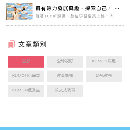
而中斷學習，但是約國小三、四年級的時
候，因為學校課業慢慢增加，我開始發現原
擁有餘力發展興趣、探索自己， 有
來學習KUMON的優勢就是「跑得比較
助於「學習歷程檔案」的展現
快」，尤其每次在學校上數學課後特別有感
隨著108新課綱、數位學習檔案上路，大學
覺，當同學正忙著消化課堂上老師教的內容
選才趨勢、考招制度改變，繁星推薦、個人
時，我已經在預習下一個單元的概念了。
申請、特殊選才儼然成主流，探索「學習性
向」成了學生首要課題，修課紀錄、多元表
現更在升學中扮演要角。
文章類別
全部
全球視野
KUMON焦點
KUMON小學堂
教育新知
幼兒教養
KUMON優秀生
公文式教育