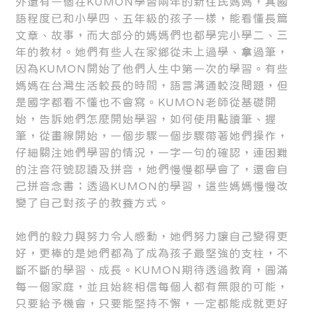
外還有一個在KUMON學習兩年的新住民媽媽，其國
語程度已和小學四、五年級的孩子一樣，能看懂長篇
文章、故事，而大部分的媽媽們也都學完小學二、三
年的教材。她們有些人在家鄉從未上過學、拿過筆，
因為KUMON開始了他們人生中第一次的學習。有些
媽媽在台灣生活較長的時間，語言溝通較沒問題，但
是國字都看不懂也不會寫。KUMON老師從基礎開
始，告訴她們怎麼開始學習，如何使用點讀筆、握
筆，從畫線開始，一個步驟一個步驟帶著她們操作，
仔細關注她們學習的情況，一字一句的確認，連困難
的注音符號認讀及拼音，她們慢慢都學會了，還會自
己拼音念書；透過KUMON的學習，這些媽媽慢慢改
變了自己對孩子的教養方式。
她們的毅力與努力令人感動，她們努力讓自己變得更
好，更棒的是她們都為了成為孩子最堅強的支柱，不
斷不斷的學習、成長。KUMON期待透過教育，圓滿
每一個家庭，並且始終相信每個人都有無限的可能，
只要給予機會，只要能堅持不懈，一定都能成就更好