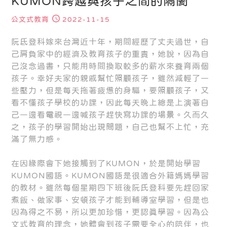
KUMON跨越與孩子之間的隔閡
公文式教育
2022-11-15
阮氐登科嫁來台灣近十年，期間經歷了丈夫過世，自
己肩負家中的經濟及教育孩子的重責，她說，因為自
己沒念過書，只能用時間換取較多的薪水來養育兩個
孩子。幸好夫家的親戚幫忙照顧孩子，雖然減輕了一
些壓力，但是每天拖著疲憊的身驅，要照顧孩子，又
看不懂孩子學校的功課，因此每天晚上總是上演著自
己一邊看電視一邊喊孩子趕快寫功課的場景。久而久
之，孩子的學習開始出現問題，自己也幫不上忙，充
滿了無力感。
在因緣際會下她接觸到了KUMON，於是開始學習
KUMON國語。KUMON國語是很適合外籍媽媽學習
的教材。雖然每個星期四下班後阮氏登科要先趕回家
煮飯、做家事、安頓孩子才能到輔導室學習，但是也
因為得之不易，所以更加珍惜，更認真學習。因為公
文式教育的理念，她體會到孩子需要全心的陪伴，也