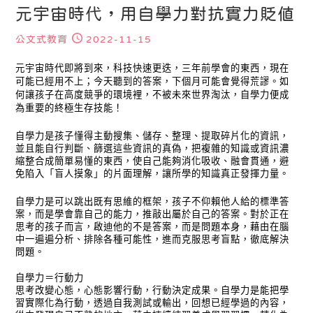
元宇宙時代，用自學力對抗實力貶值
公文式教育
2022-11-15
元宇宙時代即將到來，科技快速更迭，三年前學會的東西，現在
可能已經用不上；今天聽到的答案，下個月可能會覺得荒謬。如
何讓孩子在高度競爭的環境裡，不被未來世界淘汰，自學力便成
為重要的終極生存技能！
自學力是孩子懂得主動搜集、儲存、整理、提取碎片化的資訊，
並且能自行判斷、篩選這些資訊的真偽，把複雜的知識或資訊濃
縮整合成簡單易懂的東西，使自己能夠消化吸收、融會貫通，避
免陷入「盲人摸象」的片面理解，讓所學的知識真正發揮力量。
自學力是可以跳出既有思維的框架，孩子不仰賴他人給的標準答
案，而是學會靠自己的能力，推敲出屬於自己的答案。對於正在
思考的孩子而言，啟迪他的不是答案，而是問題本身，藉由在腦
中一遍遍分析、排除各種可能性，進而克服思考盲點，徹底解決
問題。
自學力＝行動力
思考改變心態，心態影響行動，行動決定成果。自學力是能把學
習實際化為行動，透過自我測試或輸出，回想已經學過的內容，