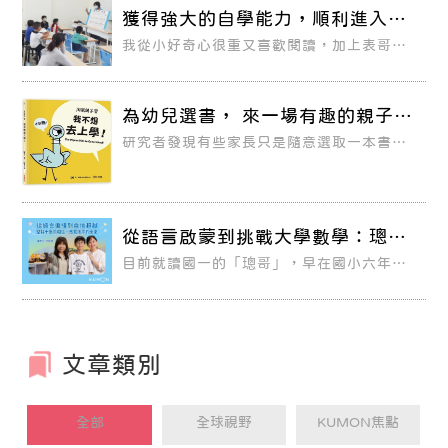
獲得強大的自學能力，順利進入數
理資優班
我從小好奇心很重又喜歡閱讀，加上表哥表
姐們也在KUMON學習並且考上理想的國立
大學，因此從幼稚園大班開始，媽媽就讓我
進到KUMON教室學習，因為KUMON可以
學習到超越學校課業的內容，幫助我學習到
為幼兒選書， 來一場有趣的親子共
更多新事物。
讀！
研究者發現有些家長只是隨意選取一本書便
和孩子說故事，有時家長本身對選取的故事
並不喜愛或熟悉，念讀故事也不帶情感，因
此孩子便也無法專心認真的聽故事。家庭的
影響力是非常深遠的，父母若每一天能與孩
子愉快地分享繪本，將會發現能帶來奇妙的
改變。孩子在0~6歲有一個感官關鍵期，從
從語言啟蒙到挑戰大學數學：璁哥
出生起，會藉著聽覺、視覺、味覺、觸覺、
在 KUMON 的十年成長見證
嗅覺的感官來熟悉環境，了解事物，就像一
目前就讀國一的「璁哥」，早在國小六年級
個海綿，吸收著週邊的訊息，是培養閱讀習
時，便已能氣定神閒地挑戰大學程度的數學
慣的黃金時期。這個時期孩子就可以接觸圖
教材。
畫書，由父母開始進行親子共讀。
文章類別
全部
全球視野
KUMON焦點