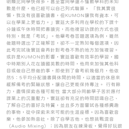
明顯比同學快得多，甚至當同學還不懂數學科的未知
數是什麼，他已經可以自己列式驗算。 「我其實很
懶，我沒有很喜歡讀書，但KUMON讓我有資本，可
以在學業上更省力。」寰廷大多利用在學校的下課十
分鐘或午休時間把書讀完，而他複習功課的方式也很
特別，就是「考試」。他舉考卷答題選項為例，雖然
做題時選出了正確解答，卻不一定熟知每個選項，因
此考完試後寰廷會再針對考卷不熟的地方加強複習。
或許是KUMON的影響，寰廷喜歡有效率的學習，國
中時期別人花在讀國英數的時間，他用來加強其他科
目或做自己想做的事，即使到了會考前幾個月，他依
然5：5平均分配讀書與休閒的時間，以適當的休息來
緩解備考的緊繃狀態，讓自己更能保持專注。 行有餘
力，盡情探索各種可能性 當大部分同齡學子苦於應付
課業上的沉重壓力，寰廷卻有充足的時間認識自己、
了解自己的喜好及特質，並且多方面嘗試各種感興趣
的事物，從中探索未來可能的生涯座標。因為喜歡音
樂，他參加熱音社，除了自學吉他，也想挑戰混音
（Audio Mixing）；因為朋友在練滑板，覺得好玩跟