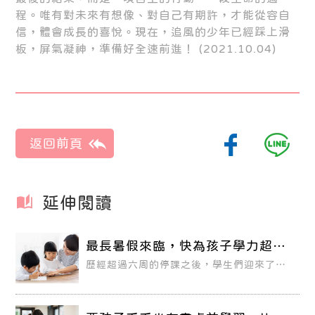
程。唯有對未來有想像、對自己有期許，才能從容自
信，體會成長的喜悅。現在，追風的少年已經踩上滑
板，屏氣凝神，準備好全速前進！ (2021.10.04)
延伸閱讀
最長暑假來臨，快為孩子學力超前
部署！
歷經超過六周的停課之後，學生們迎來了漫
長的暑假。儘管在學校停課期間，孩子們大
多透過視訊課程持續進行學習，但是少了課
堂上的紙筆測驗，孩子的能力看不到具體的
成果，許多家長的心中不免浮現許多擔憂，
就怕孩子上網課的效果不好、吸收程度有