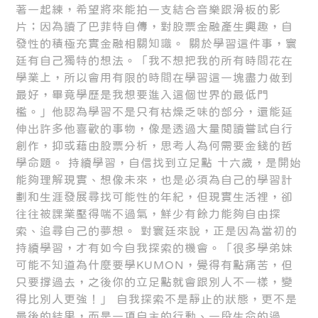
著一起練，希望將來能拍一支結合音樂跟滑板的影
片；因為讀了巴菲特自傳，對股票金融產生興趣，自
發性的積極充實金融相關知識。 關於學習這件事，寰
廷有自己獨特的想法。「我不想把我的所有時間花在
學業上，所以會用有限的時間在學習這一塊盡力做到
最好，畢竟學歷是我想要進入這個世界的最低門
檻。」他認為學習不是只有枯燥乏味的部分，還能延
伸出許多他喜歡的事物，像是透過大量閱讀嘗試自行
創作，抑或藉由股票分析，思考人為何需要金錢的哲
學命題。 持續學習，自信找到立足點 十六歲，是開始
能夠理解現實、想像未來，也是必須為自己的學習計
劃和生涯發展尋找可能性的年紀，但現實生活裡，卻
往往被課業壓得喘不過氣，鮮少有餘力能夠自由探
索、追尋自己的夢想。 對寰廷來說，正是因為當初的
持續學習，才有如今自我探索的機會。「很多學弟妹
可能不知道為什麼要學KUMON，覺得有點痛苦，但
只要撐過去，之後你的立足點就會跟別人不一樣，變
得比別人更強！」 自我探索不是靜止的狀態，更不是
最後的結果，而是一項自主的行動、一段生命的過