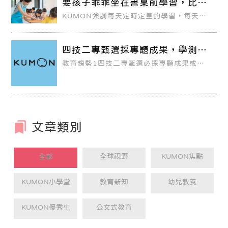
要孩子乖乖坐在書桌前學習，比中
限，再加上暑假緊接著來臨了，孩子的學習
大獎還困難？
會不會大大落後他人？萬一課業跟不上，那
KUMON強調每天定時定量的學習，每天即
該怎麼辦？
使花很短的時間書寫教材也沒關係，每天10
分鐘一點一點的持續做下去，就能看見學習
效果。
四技二專甄選採專題成果，學測考
題生活化
教育趨勢1四技二專甄選必採專題成果或實
習報告四技二專甄選入學是高職生主要的升
學管道，今年的招生簡章已經公告，一般組
和青年儲蓄帳戶組總共招生4.5萬多人，雖
然人數比去年略減2千多人，但比招生2.2萬
多人的聯合登記分發多一倍，因此高職生千
萬別放棄甄選入學。
文章類別
全部
全球視野
KUMON焦點
KUMON小學堂
教育新知
幼兒教養
KUMON優秀生
公文式教育