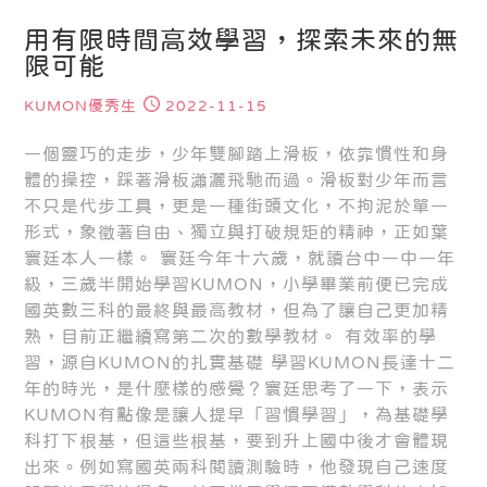
用有限時間高效學習，探索未來的無
限可能
KUMON優秀生
2022-11-15
一個靈巧的走步，少年雙腳踏上滑板，依靠慣性和身
體的操控，踩著滑板瀟灑飛馳而過。滑板對少年而言
不只是代步工具，更是一種街頭文化，不拘泥於單一
形式，象徵著自由、獨立與打破規矩的精神，正如葉
寰廷本人一樣。 寰廷今年十六歲，就讀台中一中一年
級，三歲半開始學習KUMON，小學畢業前便已完成
國英數三科的最終與最高教材，但為了讓自己更加精
熟，目前正繼續寫第二次的數學教材。 有效率的學
習，源自KUMON的扎實基礎 學習KUMON長達十二
年的時光，是什麼樣的感覺？寰廷思考了一下，表示
KUMON有點像是讓人提早「習慣學習」，為基礎學
科打下根基，但這些根基，要到升上國中後才會體現
出來。例如寫國英兩科閱讀測驗時，他發現自己速度