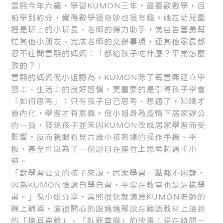
言熙今年六歲，學習KUMON三年，最喜歡數學，目
前學到約分，覺得數學很奇妙也很有趣。她在幼兒園
裡是班上的小班長、老師的得力助手，常自告奮勇幫
忙其他小朋友、完成老師的交辦事項，連其他家長都
忍不住問言熙的媽媽：「都給孩子吃什麼？平常怎麼
教的？」
言熙的媽媽倪小姐認為，KUMON除了幫言熙建立學
習上、生活上的良好習慣，更重要的是引導孩子學會
「如何思考」；只有孩子自己思考、想通了，知識才
會內化，學習才有意義。倪小姐身為疫情下居家辦公
的一員，發現孩子並未因KUMON改成居家學習而受
影響，反而親眼看見六歲小孩熟練的操作手機、平
板，甚至可以為了一個題目在座位上思考超過半小
時。
「對學習公文的孩子來說，居家學習一點都不困難，
因為KUMON強調自學自習，平常在教室也是這樣學
習。」倪小姐分享，言熙很快就適應KUMON老師的
線上輔導，還很開心的跟媽媽解說在國語教材上讀到
的「掩耳盜鈴」、「臥薪嘗膽」的故事；現在時間一