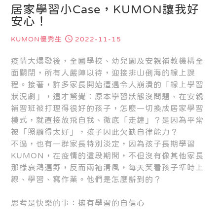
居家學習小Case，KUMON讓我好
安心！
KUMON優秀生
2022-11-15
疫情大爆發後，全國學校、幼兒園及安親補教機構全
面關閉，所有人嚴陣以待，迎接排山倒海的線上課
程。接著，許多家長開始遭遇令人崩潰的「線上學習
狀況劇」，這才驚覺：原本學習狀態沒問題、在安親
補習班被打理得很好的孩子，怎麼一切換成居家學習
模式，就直接放飛自我、徹底「走鐘」？是因為平常
被「照顧得太好」，孩子因此欠缺自律能力？
不過，也有一群家長特別淡定，因為孩子長期學習
KUMON，在疫情的這段期間，不但沒有像其他家長
那樣哀鴻遍野，反而兩袖清風，每天笑看孩子準時上
線、學習、寫作業。他們是怎麼辦到的？
思考是快樂的事：擁有學習的自信心