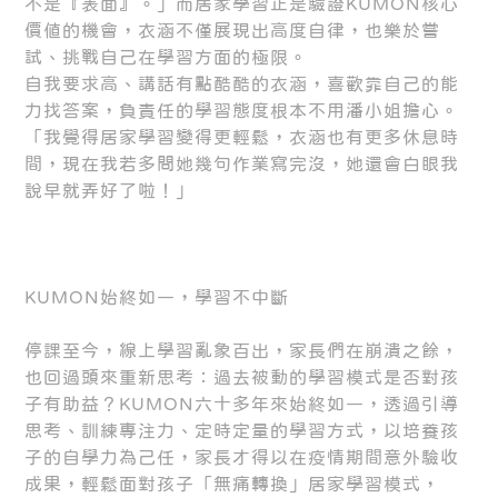
不是『表面』。」而居家學習正是驗證KUMON核心
價值的機會，衣涵不僅展現出高度自律，也樂於嘗
試、挑戰自己在學習方面的極限。
自我要求高、講話有點酷酷的衣涵，喜歡靠自己的能
力找答案，負責任的學習態度根本不用潘小姐擔心。
「我覺得居家學習變得更輕鬆，衣涵也有更多休息時
間，現在我若多問她幾句作業寫完沒，她還會白眼我
說早就弄好了啦！」
KUMON始終如一，學習不中斷
停課至今，線上學習亂象百出，家長們在崩潰之餘，
也回過頭來重新思考：過去被動的學習模式是否對孩
子有助益？KUMON六十多年來始終如一，透過引導
思考、訓練專注力、定時定量的學習方式，以培養孩
子的自學力為己任，家長才得以在疫情期間意外驗收
成果，輕鬆面對孩子「無痛轉換」居家學習模式，