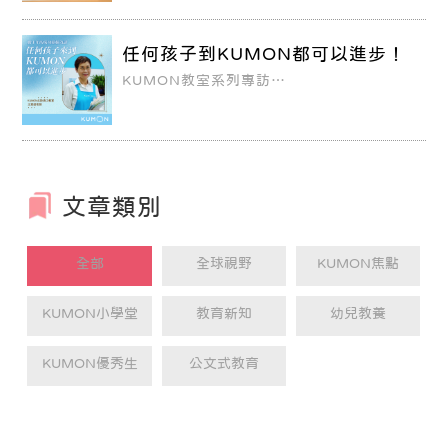
大概是許多人的罩門。根據每四年施測一次
的「國際數學與科學教育成就趨勢調查
（TIMSS）」顯示，2019年台灣8年級學生
不喜歡數學的比例高達56%，超過國際平均
任何孩子到KUMON都可以進步！
（41%）。
KUMON教室系列專訪
▛北投清江教室 / 王素錠老師 ▜
文章類別
全部
全球視野
KUMON焦點
KUMON小學堂
教育新知
幼兒教養
KUMON優秀生
公文式教育