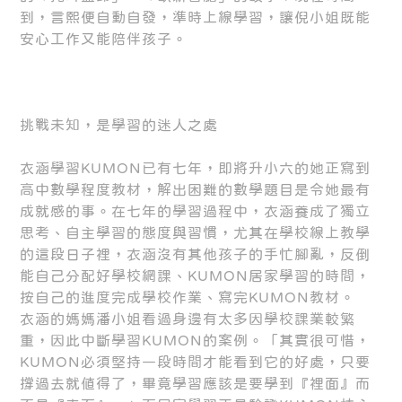
到，言熙便自動自發，準時上線學習，讓倪小姐既能
安心工作又能陪伴孩子。
挑戰未知，是學習的迷人之處
衣涵學習KUMON已有七年，即將升小六的她正寫到
高中數學程度教材，解出困難的數學題目是令她最有
成就感的事。在七年的學習過程中，衣涵養成了獨立
思考、自主學習的態度與習慣，尤其在學校線上教學
的這段日子裡，衣涵沒有其他孩子的手忙腳亂，反倒
能自己分配好學校網課、KUMON居家學習的時間，
按自己的進度完成學校作業、寫完KUMON教材。
衣涵的媽媽潘小姐看過身邊有太多因學校課業較繁
重，因此中斷學習KUMON的案例。「其實很可惜，
KUMON必須堅持一段時間才能看到它的好處，只要
撐過去就值得了，畢竟學習應該是要學到『裡面』而