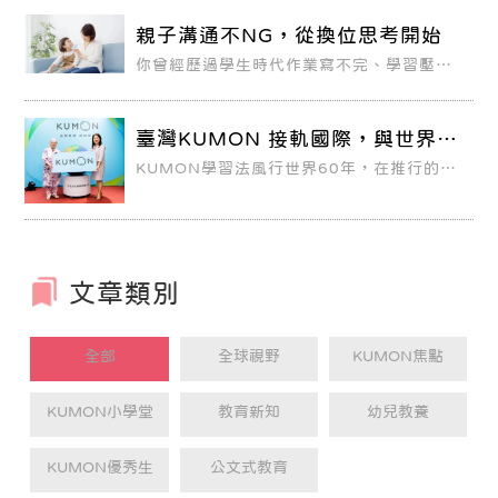
題推進，卻不曾想過：未來再遇到類似問題
時，有沒有能力解決呢？還是會再度犯同樣
親子溝通不NG，從換位思考開始
錯誤呢？臺北市一位高中教師看到學生的學
習狀況，提到「寫這麼多的講義與考卷，學
你曾經歷過學生時代作業寫不完、學習壓力
生學到什麼呢？事實上，並不是考卷與講義
大的焦慮嗎？如果你的孩子對寫功課產生抗
寫得多，就代表一定學得好，學生對於答錯
拒，總是拖拖拉拉甚至因此情緒潰堤，身為
部分的訂正態度，才能最真實反映學生的學
家長的你，該怎麼辦？
習狀況」。
臺灣KUMON 接軌國際，與世界同
步
KUMON學習法風行世界60年，在推行的
50個國家激起一陣個人別自學自習的風潮，
而臺灣也在2017年正式導入KUMON品
牌，國際接軌。
文章類別
全部
全球視野
KUMON焦點
KUMON小學堂
教育新知
幼兒教養
KUMON優秀生
公文式教育