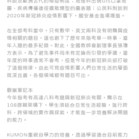
科談及歐洲古代的檢疫制度；地理科出現GIS口罩地
圖、疾病傳播途徑擴散類型的圖表題；公民科則談到
2020年新冠肺炎疫情影響下，國安基金進場護盤。
在全部考科當中，只有數甲、英文兩科沒有明顯與疫
情相關的題目，這也創下了歷年來指考單一時事、當
年入題的最多紀錄。對此，全國教師會副理事長張瓊
方表示，為了避免事件尚未有定論而引發的爭議，當
年度的時事通常不會考，但是今年的新冠肺炎卻打破
了這個規律，由此可見疫情影響人們日常生活的層面
既深且廣，各個領域都有題目可出。
觀察筆記本
今年指考有高達八科考題與新冠肺炎有關，顯示在
108課綱架構下，學生須結合日常生活經驗，進行跨
科、跨領域的實作與探索，才能進一步培養解決問題
的能力。
KUMON重視自學力的培養，透過學習適合目前能力