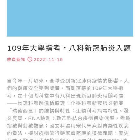
109年大學指考，八科新冠肺炎入題
教育新知
2022-11-15
自今年一月以來，全球受到新冠肺炎疫情的影響，人
們的健康安全受到威脅，而剛落幕的109年大學指
考，在十個考科當中有八科出現新冠肺炎相關考題
——物理科考額溫槍原理；化學科考新冠肺炎新藥
「瑞德西韋」的結構與特性；生物科考病毒特性、發
炎反應、RNA檢測；數乙科結合疾病傳染速率，考驗
指數與對數觀念；國文科選用宋代朱熹對傳染性疾病
的看法，探討疫病流行時家庭照護的道德難題；歷史