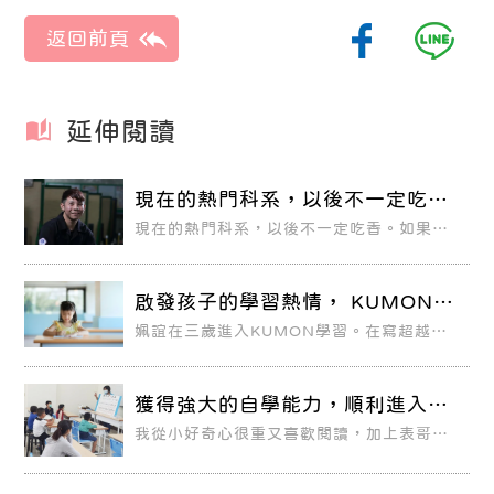
延伸閱讀
現在的熱門科系，以後不一定吃
香！ 大學最夯科系大解密
現在的熱門科系，以後不一定吃香。如果想
要畢業後有好出路，就必須先了解科系的發
展前景及潛力領域所需具備的核心能力，選
出最能培養自己實力的校系。 根據2018 年
《遠見雜誌》最佳大學排行榜，台灣頂尖大
啟發孩子的學習熱情， KUMON讓
學有綜合化的趨勢，各校都積極提升學生的
親子都能一起成長
多元能力發展，培育跨界人才。
姵誼在三歲進入KUMON學習。在寫超越學
年的教材中，也常遇到困難不想寫的時候，
媽媽分享這時候家長的角色很重要，因為學
習之路並不好走。數學對姵誼來說比較難，
孩子難免有小脾氣，也會考驗父母的容忍度
獲得強大的自學能力，順利進入數
與脾氣，父母一定要保持耐心。
理資優班
我從小好奇心很重又喜歡閱讀，加上表哥表
姐們也在KUMON學習並且考上理想的國立
大學，因此從幼稚園大班開始，媽媽就讓我
進到KUMON教室學習，因為KUMON可以