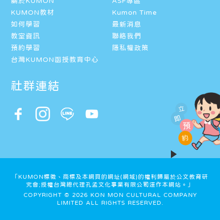
關於KUMON
ASF專區
KUMON教材
Kumon Time
如何學習
最新消息
教室資訊
聯絡我們
預約學習
隱私權政策
台灣KUMON函授教育中心
社群連結
立
即
預
約
「KUMON標徵、商標及本網頁的網址(網域)的權利歸屬於公文教育研
究會;授權台灣總代理孔孟文化事業有限公司運作本網站。」
COPYRIGHT © 2026 KON MON CULTURAL COMPANY
LIMITED ALL RIGHTS RESERVED.