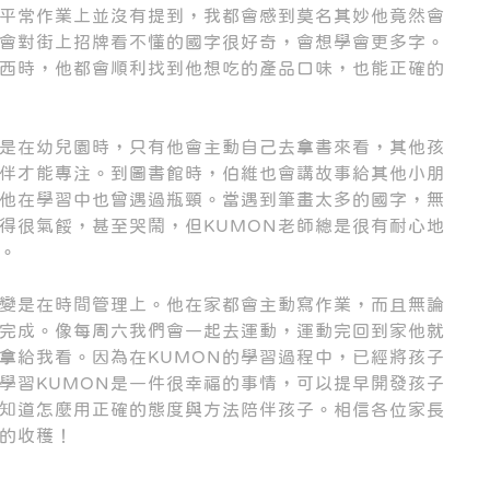
平常作業上並沒有提到，我都會感到莫名其妙他竟然會
會對街上招牌看不懂的國字很好奇，會想學會更多字。
西時，他都會順利找到他想吃的產品口味，也能正確的
是在幼兒園時，只有他會主動自己去拿書來看，其他孩
伴才能專注。到圖書館時，伯維也會講故事給其他小朋
他在學習中也曾遇過瓶頸。當遇到筆畫太多的國字，無
得很氣餒，甚至哭鬧，但KUMON老師總是很有耐心地
。
變是在時間管理上。他在家都會主動寫作業，而且無論
完成。像每周六我們會一起去運動，運動完回到家他就
拿給我看。因為在KUMON的學習過程中，已經將孩子
學習KUMON是一件很幸福的事情，可以提早開發孩子
知道怎麼用正確的態度與方法陪伴孩子。相信各位家長
的收穫！