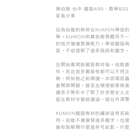
陳伯維 幼中 國語A90、數學B20
家長分享
因為伯維的姊姊在KUMON學習
學。KUMON和其他教育體系不
的地方慢慢累積能力。學習國語兩
度，不但理解了很多語詞和國字，
在開始書寫新國語教材後，伯維最
伴，而且很多書籍他都可以不用注
趣，例如他之前閱讀一本認識昆蟲
直問我問題，甚至去哪裡都要帶著
讓孩子無形中了解了許多歷史人文
起在教材中曾經讀過一個日月潭雙
KUMON國語教材的編排很有系
用。伯維不僅會寫很多國字，也理
會和我解釋什麼是杯弓蛇影、什麼