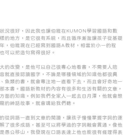
的狀況很好，因此我也讓伯維在KUMON學習國語和數
一樣的地方，是它很有系統，而且循序漸進讓孩子從基礎
年，伯維現在已經寫到國語A教材，相當於小一的程
也可以把造句寫得很好。
大的改變，是他可以自己很專心地看書，不需要人陪
音就直接認讀國字，不論是哪種領域的知識他都很興
、魚類的書，就會專注地一直看下去，而且會好奇地一
那本書。國語新教材的內容有很多和生活有關的文章，
方面的知識。例如我們全家人一起去日月潭，他就會想
龍的神話故事，就會講給我們聽。
統的從詞語一直到文章的閱讀，讓孩子慢慢掌握字詞的運
解了很多成語，甚至可以將學過的字詞融會貫通。像他
是愚公移山，我發現在口語表達上他也能很有條理得表