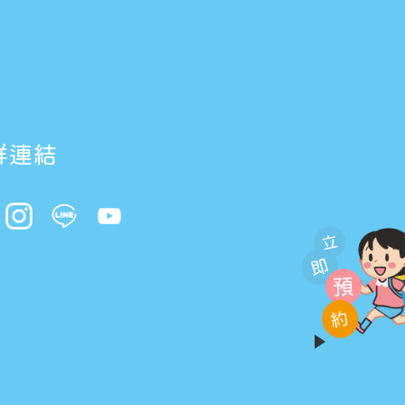
群連結
立
即
預
約