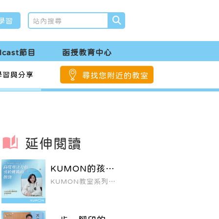
學習
dcast節目
函授教育中心
學習與分享
尋找您附近的教室
延伸閱讀
KUMON的孩子
就是不一樣！高
KUMON教室系列專
度專注力和勇於
訪
挑戰的拚勁
▛ 西屯福科教室 / 許
珈瑋老師 ▜