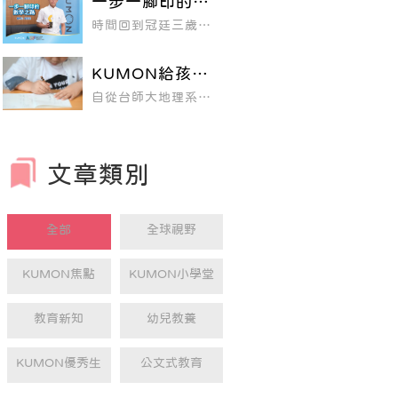
一步一腳印的數
學之路！
時間回到冠廷三歲那
年，在一次家庭聚會
上，親戚的經驗分
享，為他開啟了與
KUMON給孩子
KUMON長達十二年
的學習旅程。對年幼
的是品質教育 而
自從台師大地理系畢
的他來說，這並不是
非速成補教
業後，陳瀅如一路朝
什麼艱難的決定，而
著成為教師的目標前
是自然而然地走進一
進，希望有一天可以
個充滿數學符號與算
站在講台上，將自己
式的世界。他沒有抱
滿腹的教育理想實踐
怨，也沒有抗拒，就
文章類別
在孩子們身上，成為
像一個溫順的孩子，
一位充滿影響力的老
安靜地翻開每一頁教
師，現在的她，如願
材，在紙上寫下一個
以償考取了石牌國中
又一個數字。
教師資格。教室現場
全部
全球視野
是大班制的教學，看
著台下三十幾位眼神
專注的孩子們，在瀅
如心底，其實已經了
KUMON焦點
KUMON小學堂
解每個孩子的能力與
天賦，各自有其獨特
的強項與弱點。
教育新知
幼兒教養
KUMON優秀生
公文式教育