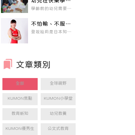
幼兒在快樂學習
到的經驗，更能夠共
的情境中， 學會
創美好回憶，讓親子
學齡前的幼兒需要家
關係更加緊密。然而
運筆、啟發數感
長的陪伴，需要循序
對爸媽來說，帶小孩
漸進引導。在幼兒運
出門過夜實在不是件
筆教材裡融入引發孩
容易的事情，除了要
不怕輸、不服
子 學習樂趣的元素，
帶大包小包的東西之
輸，積極為下一
包含了色彩豐富的有
外，連住的地方也不
登坂絵莉是日本知名
趣圖片、小故事，讓
次成功做好準
能馬虎，選一間適合
的女摔角手，她從小
幼兒在快樂學習的情
備！
親子同住的好飯店太
學三年級開始摔角，
境中 逐步練習握筆姿
重要了！本篇提供北
曾獲得全國初中冠
勢、運筆能力。
中南以及東部親子飯
軍、連續兩年贏得全
店住宿參考，趁著寒
國高中女子錦標賽、
假將至，快安排一場
連續三年獲得世界錦
難忘的親子旅遊吧！
標賽48公斤級冠軍，
文章類別
並在2016年贏得奧
運金牌。
全部
全球視野
KUMON焦點
KUMON小學堂
教育新知
幼兒教養
KUMON優秀生
公文式教育