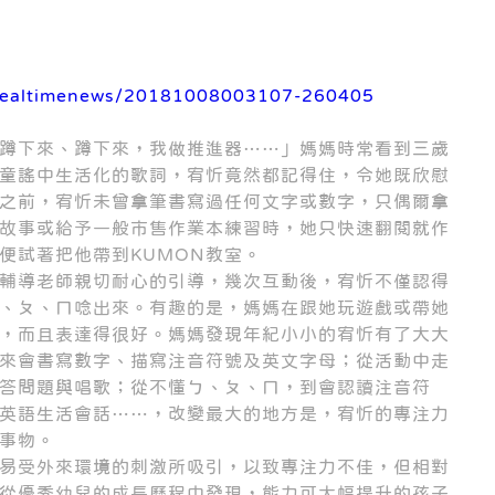
/realtimenews/20181008003107-260405
蹲下來、蹲下來，我做推進器……」媽媽時常看到三歲
童謠中生活化的歌詞，宥忻竟然都記得住，令她既欣慰
室之前，宥忻未曾拿筆書寫過任何文字或數字，只偶爾拿
故事或給予一般市售作業本練習時，她只快速翻閱就作
便試著把他帶到KUMON教室。
輔導老師親切耐心的引導，幾次互動後，宥忻不僅認得
、ㄆ、ㄇ唸出來。有趣的是，媽媽在跟她玩遊戲或帶她
，而且表達得很好。媽媽發現年紀小小的宥忻有了大大
來會書寫數字、描寫注音符號及英文字母；從活動中走
答問題與唱歌；從不懂ㄅ、ㄆ、ㄇ，到會認讀注音符
英語生活會話……，改變最大的地方是，宥忻的專注力
事物。
易受外來環境的刺激所吸引，以致專注力不佳，但相對
從優秀幼兒的成長歷程中發現，能力可大幅提升的孩子