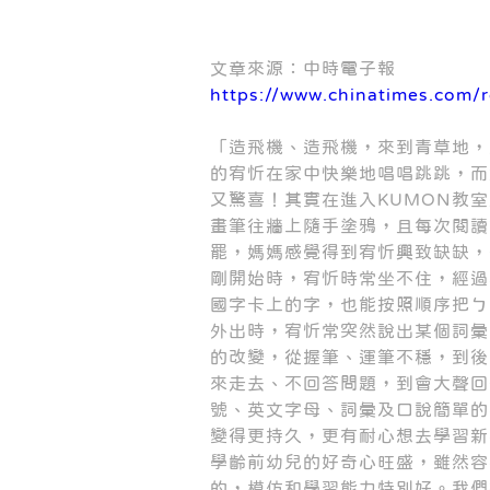
文章來源：中時電子報
https://www.chinatimes.com
「造飛機、造飛機，來到青草地，
的宥忻在家中快樂地唱唱跳跳，而
又驚喜！其實在進入KUMON教
畫筆往牆上隨手塗鴉，且每次閱讀
罷，媽媽感覺得到宥忻興致缺缺，
剛開始時，宥忻時常坐不住，經過
國字卡上的字，也能按照順序把ㄅ
外出時，宥忻常突然說出某個詞彙
的改變，從握筆、運筆不穩，到後
來走去、不回答問題，到會大聲回
號、英文字母、詞彙及口說簡單的
變得更持久，更有耐心想去學習新
學齡前幼兒的好奇心旺盛，雖然容
的，模仿和學習能力特別好。我們