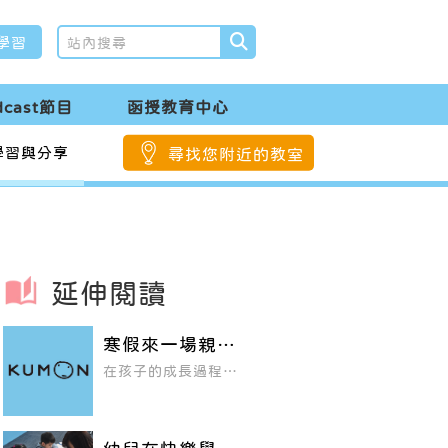
學習
dcast節目
函授教育中心
學習與分享
尋找您附近的教室
延伸閱讀
寒假來一場親子
旅遊，精選親子
在孩子的成長過程
飯店與寶貝創造
中，父母的陪伴是不
美好回憶
可或缺的元素。利用
假期安排一場親子共
遊，不僅能夠增廣見
聞，吸收課堂上學不