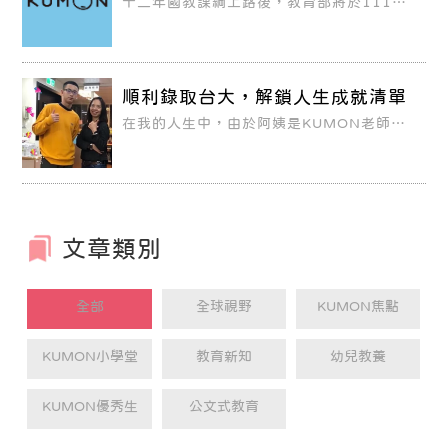
十二年國教課綱上路後，教育部將於111年
推出因應新課綱的新型態考試，而109年4
月中將舉行首場新型態學測試辦考試，讓考
生試試手感。 根據大學入學考試中心最近公
布的111年學科能力測驗國文、英文科參考
試卷，兩科都出現了兼具選擇題及非選題的
「混合題型」，也就是考生必須在選擇答案
順利錄取台大，解鎖人生成就清單
之後，再用文字簡述理由，不只考驗考生的
知識，同時也考驗考生以精簡文字作答的溝
在我的人生中，由於阿姨是KUMON老師，
通能力。
所以最先接觸到的學習方式就是 KUMON。
我在幼稚園前時就開始使用KUMON的教具
培養語文與數感能力，這 段時間的記憶雖然
有些模糊，但那份快樂學習的心情依稀還記
得，之後我就開 始續學KUMON的教材。
文章類別
全部
全球視野
KUMON焦點
KUMON小學堂
教育新知
幼兒教養
KUMON優秀生
公文式教育