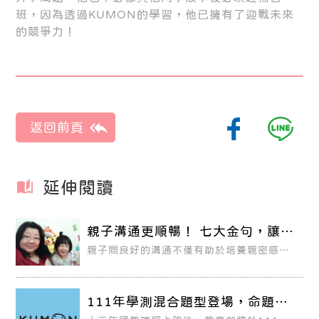
班，因為透過KUMON的學習，他已擁有了迎戰未來
的競爭力！
延伸閱讀
親子溝通更順暢！ 七大金句，讓孩
子聽懂你想說什麼
親子間良好的溝通不僅有助於培養親密感，
更可以幫助孩子的發展。良好的溝通包含傾
聽和表達，讓孩子感覺到受到重視，也可以
幫助孩子未來人際間溝通能力的發展。身為
父母，總會有很多跟孩子溝通的技巧和小撇
步，但是最有效的溝通方式其實是一些簡短
111年學測混合題型登場，命題趨
的句子。
勢搶先看！