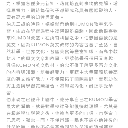
力，掌握各種多元新知，藉此培養對事物的見解，增
進思考力，期待每個孩子都能成為具有國際觀的人，
富有高水準的知性與涵養。
伯忠三歲的時候，媽媽就帶他到KUMON教室來學
習，由於在學習過程中獲得很多樂趣，因此他很喜歡
來KUMON教室。在所有科目之中，伯忠最喜歡的是
英文，因為KUMON英文教材的內容包含了童話、自
然科學、世界文化、各國美食等豐富知識，而高中教
材以上的原文文章和故事，更讓他覺得精采又有趣。
透過KUMON英文教材，伯忠不僅了解更多西方文化
的內容與知識，培養感受力，更藉由大量閱讀培養高
度的英文讀解能力。不僅開拓了國際視野，更幫助他
將生活與學習實際結合，將知識內化，真正享受學
習。
伯忠現在已經升上國中，他分享自己在KUMON學習
最大的幫助，就是對學校課業能很快就理解，尤其是
在超越學年學習之後，他擁有更多的自信，也學會自
己思考、獨當一面。不僅爸媽一點也不擔心他往後的
升學問題，他也不必像其他同學放學後必須趕補習