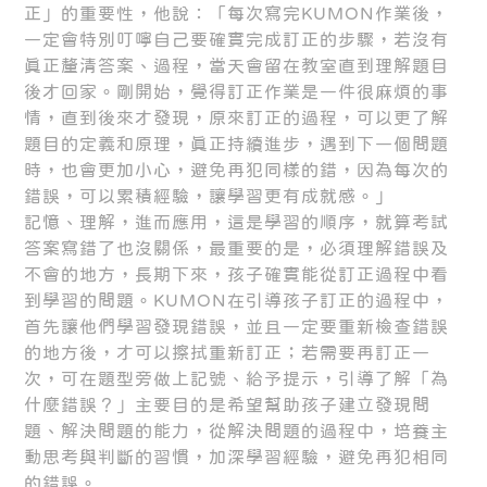
正」的重要性，他說：「每次寫完KUMON作業後，
一定會特別叮嚀自己要確實完成訂正的步驟，若沒有
真正釐清答案、過程，當天會留在教室直到理解題目
後才回家。剛開始，覺得訂正作業是一件很麻煩的事
情，直到後來才發現，原來訂正的過程，可以更了解
題目的定義和原理，真正持續進步，遇到下一個問題
時，也會更加小心，避免再犯同樣的錯，因為每次的
錯誤，可以累積經驗，讓學習更有成就感。」
記憶、理解，進而應用，這是學習的順序，就算考試
答案寫錯了也沒關係，最重要的是，必須理解錯誤及
不會的地方，長期下來，孩子確實能從訂正過程中看
到學習的問題。KUMON在引導孩子訂正的過程中，
首先讓他們學習發現錯誤，並且一定要重新檢查錯誤
的地方後，才可以擦拭重新訂正；若需要再訂正一
次，可在題型旁做上記號、給予提示，引導了解「為
什麼錯誤？」主要目的是希望幫助孩子建立發現問
題、解決問題的能力，從解決問題的過程中，培養主
動思考與判斷的習慣，加深學習經驗，避免再犯相同
的錯誤。