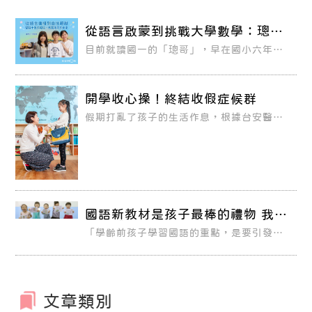
從語言啟蒙到挑戰大學數學：璁哥
在 KUMON 的十年成長見證
目前就讀國一的「璁哥」，早在國小六年級
時，便已能氣定神閒地挑戰大學程度的數學
教材。
開學收心操！終結收假症候群
假期打亂了孩子的生活作息，根據台安醫院
小兒心智科主治醫師黃國洋表示，開學後因
適應不良、產生身心症狀而到醫院就診的國
中小學生比例，明顯增加了一到兩成如果父
母在假期中能妥善安排孩子休息及遊戲的時
間，並且好好地替他們規劃課外活動，這樣
既能娛樂又達成學習效果，等到開學時要收
心並不難。
國語新教材是孩子最棒的禮物 我們
追求「沒有最好，只有更好」
「學齡前孩子學習國語的重點，是要引發他
們的興趣，與日常生活結合，循序漸進的為
他們建立起國語的基礎能力。我們很有信心
把這套國語新教材推薦給所有孩子。孩子學
習國語一定能學得更好，家長也一定會很開
心！」 ──教務與研發處張正聰副理
文章類別