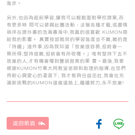
進步。
另外,也因為超前學習,讓我可以輕鬆面對學校課業,而
有更多時 間可以參與社團活動、涉獵各種才藝,或盡情
徜徉在課外書的浩瀚書海中,我真的很喜歡 KUMON帶
給我的影響。 其實按部就班的學習進度並不難,難的是
「持續」這件事,因為我知道「放棄很容易,但終會一
無所得;堅持很難,但終會有所收穫。」唯有堅持下去不
放棄的人,才有機會嚐到豐碩甜美的果 實。最後,我要
感謝KUMON竹東大同教室老師和助理的指導,在您們
用耐心與愛心的灌溉下, 我才能夠日益茁壯,我會在充
滿新挑戰的KUMON這條道路上,繼續努力,永不放棄!