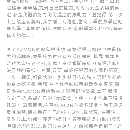
則是K教材。接觸KUMON這六年以來,我一直不斷的
超越學 年學習,提升自己的能力,每每得到金功獎的肯
定,都是我繼續努力向前邁進的原動力。還記得 第一次
上台領金功獎時,我才剛上幼稚園,當時所學的數學已經
是小學二年級的程度,這讓我日 後對學習KUMON有著
極大的信心。
有了KUMON的啟蒙與扎根,讓我從學習過程中獲得極
大的成就感,並勇於面對各式各樣困難的 挑戰,雖然有
時難免會遇到挫折,但我更享受當問題迎刃而解時那無
法言喻的喜悅。其實,只要 掌握好學習的步調和節奏,
一步一腳印,相信就能一步步朝目標前進。記得有次參
加金功獎頒獎 典禮,台上有位姊姊獲頒數學金頂獎,那
是學完KUMON最終教材才能獲得的榮耀,當下,我便
立定目標,希望自己能向她看齊,有朝一日也能拿下這項
殊榮。 對我而言,學習KUMON有很多好處。除了透過
反覆練習,穩扎穩打自己的學力之外,我發現, 在專注力
及耐心上,也都有顯著的提升。最重要的是自動自發與
時間管理的態度,很開心在這些 方面我都看得到自己的