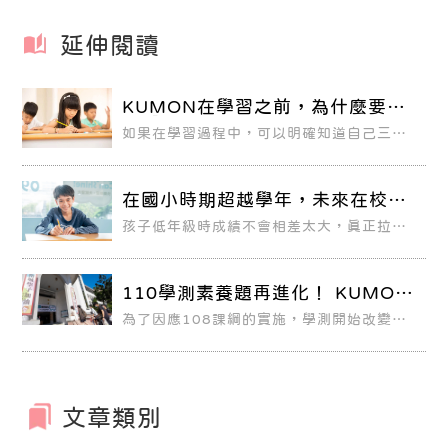
延伸閱讀
KUMON在學習之前，為什麼要先
做「學力診斷測驗」？
如果在學習過程中，可以明確知道自己三個
月後、六個月後，甚至一年後的學習成效如
何，預知未來的自己會進步成什麼樣子，是
不是很棒呢！？在KUMON教室學習的孩
子，透過「學力診斷測驗」，就可以預測自
在國小時期超越學年，未來在校成
己未來的樣子。
績免煩惱！
孩子低年級時成績不會相差太大，真正拉開
孩子學力距離的是升上國高中。我們有一位
孩子的家長，剛好是補教業老師，他和我們
分享，他有一個學生，爸爸有一次打來問他
為什麼他的孩子國小時，學校的段考都滿
110學測素養題再進化！ KUMON
分，到了國中有在補習，卻常考不及格？
培養跨科統整能力
為了因應108課綱的實施，學測開始改變出
題方式，以跨域、跨科、圖表解讀、情境式
命題、主題式命題的方式展現素養命題。
110學年度學科能力測驗的試題選文多元，
如國文科三年來首次將新詩入多選題、英文
科跨域的閱讀題組，皆顯示培養閱讀習慣、
廣泛閱讀愈來愈重要。
文章類別