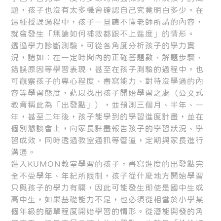
題，孩子也沒有太多機會確認自己究竟明白多少。在
這種授課過程中，孩子一旦聽不懂老師所講的內容，
就會發生「無論如何補救都跟不上進度」的情形。
透過學力診斷測驗，可從各角度分析孩子的學力實
況，諸如：在一定時間內的正確答題數、解題步驟、
錯誤原因等學習表現，甚至在孩子測驗的過程中，也
可觀察孩子的專心程度、書寫能力、對待沒學過的內
容等學習態度，藉以找出孩子開始學習之處（公文式
教育稱此為「出發點」），並預測三個月、半年、一
年，甚至二年後，孩子能學到的學習進度計畫，並在
個別懇談會上，向家長詳盡報告孩子的學習狀況、學
習成效，同時透過教室通訊等管道，定期與家長進行
溝通。
進入KUMON教室學習的孩子，書寫進度的出發點完
全不受學年、年紀所限制，孩子從什麼地方開始學習
只與孩子的學力有關，因此可能發生即使是國中生或
高中生，如果基礎能力不足，也必須從相當於小學某
個年級的簡單程度開始學習的情形。從潛能開發的角