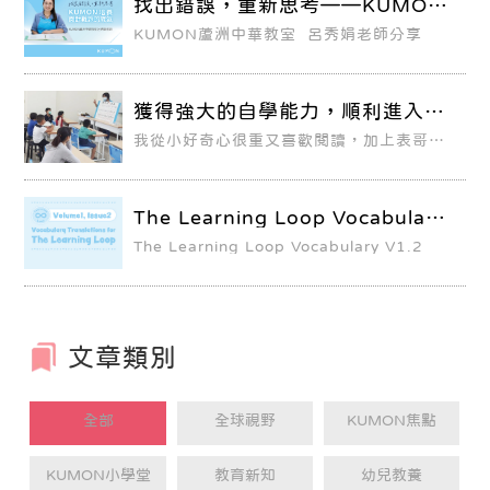
找出錯誤，重新思考——KUMON
培養面對難題的底氣
KUMON蘆洲中華教室 呂秀娟老師分享
獲得強大的自學能力，順利進入數
理資優班
我從小好奇心很重又喜歡閱讀，加上表哥表
姐們也在KUMON學習並且考上理想的國立
大學，因此從幼稚園大班開始，媽媽就讓我
進到KUMON教室學習，因為KUMON可以
學習到超越學校課業的內容，幫助我學習到
The Learning Loop Vocabulary
更多新事物。
V1.2
The Learning Loop Vocabulary V1.2
文章類別
全部
全球視野
KUMON焦點
KUMON小學堂
教育新知
幼兒教養