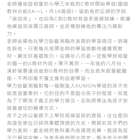
老師讓他從相當於小學三年級的C教材開始學習(國語
教材分級5A～L，共16階段)，協助他把忘掉的字詞
「撿回來」，也因為C和D教材有很多語感訓練，能讓
他練習完成獨立語詞，並趁機訓練他的專注力與耐
力。
老師依據他在學力診斷測驗所表現的學習現況，明確
告訴他，只要每天按照老師的學習規劃持續書寫教
材，奠定好基礎能力，在隔年八月底一定能學到相當
於國一的G教材內容。果不其然，一年後的八月份，
清軒確實達成做到G教材的目標，而且愈來愈喜歡國
語，不再因看不懂文章而逃避學習。
學力診斷測驗對每一個剛進入KUMON學習的孩子來
說是很重要的。它的目的不是區分孩子的程度，而是
為了了解孩子真正的學力現況，否則將無法為孩子安
排最適切的輔導方式。
孩子之所以會跟不上學校或補習班的課程，往往是因
為這些單位只採用集體授課的方式，無視於孩子們的
學力差別，當老師把教科書內容講授完畢，就認為孩
子已學習完畢，沒有多餘時間去探究、解決孩子的問