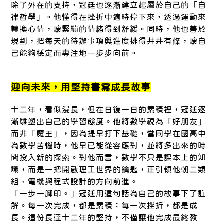
除了外在的支持，冠廷也逐漸建立起屬於自己的「自
律哲學」。他懂得在挫折中適時停下來，透過運動來
轉換心情，讓緊繃的情緒得到舒緩。同時，他也善於
規劃，把每天的待辦事項與進度排得井井有條，讓自
己能夠穩定而專注地一步步向前。
迎向未來，用堅持書寫成長故事
十二年，看似漫長，但在日復一日的累積裡，冠廷逐
漸雕塑出自己的學習態度。他將數學視為「好朋友」
而非「魔王」，因為提早打下基礎，當同學在國高中
為數學苦惱時，他早已能從容應對，並將多出來的時
間投入新的探索。對他而言，數學不只是課本上的知
識，而是一把開啟理工世界的鑰匙，正引領他朝二類
組、電機與程式設計的方向前進。
「一步一腳印。」冠廷用這句話為自己的故事下了註
解。每一次完成，都是累積；每一次挫折，都是成
長。這份長達十二年的堅持，不僅讓他完成最終教