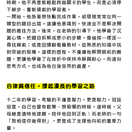
時期，他不再是能輕鬆跨越關卡的學生，而是必須停
下腳步、重新摸索的學習者。
一開始，他急著想快點完成作業，卻發現常常在同一
類型的題目出錯。這讓他意識到，快速並不是解決問
題的最佳方法。後來，在老師的引導下，他學會了沉
澱心情，把題目拆解成更小的步驟，像偵探一樣逐一
尋找線索；或是回頭翻看舊教材，從熟悉的知識中找
到突破的契機。這樣的歷程，不僅讓他解開眼前的難
題，更讓他學會了在挫折中保持冷靜與耐心，而這份
思考方式，也成為他日後受用的資產。
自律與信任，撐起漫長的學習之路
十二年的學習，考驗的不僅是智力，更是毅力。冠廷
坦言，自己也曾有鬆懈、想偷懶的時候。這時候，父
母總是適時地提醒，陪伴他回到正軌；而老師的一句
「我相信你做得到」，更是成了支撐他向前的重要力
量。