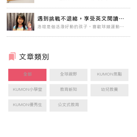
的八大趨勢，其中包括投資幼兒教育及建立
終身學習等。注重個別差異、培養自學自習
能力的「KUMON公文式教育」，盛行於全
球50個國家和地區。在台灣，已經耕耘近
遇到挑戰不退縮，享受英文閱讀的
40年的公文式教育，也正式導入KUMON品
樂趣
牌形象，宣告台灣教育與國際接軌。
洛瑄是個活潑好動的孩子，喜歡球類運動，
也很喜歡跳舞。目前小學二年級的她，從三
歲半就加入KUMON的學習。她之所以會開
始學習KUMON，是因為當初媽媽看到姊姊
的孩子在KUMON學得很好，所以決定也讓
洛瑄來學習。一開始洛瑄先學數學，由於學
習狀況很不錯，半年之後就開始併學英文和
文章類別
國語。
全部
全球視野
KUMON焦點
KUMON小學堂
教育新知
幼兒教養
KUMON優秀生
公文式教育