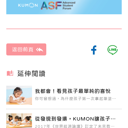
延伸閱讀
我都會！看見孩子最單純的喜悅
你可曾想過，為什麼孩子第一次拿起筆塗
鴉、第一次學會數數時，小臉蛋洋溢著開心
興奮的表情，但進入學科學習的階段後，有
些孩子卻逐漸失去學習的熱情、學習意願低
落？原因就出在缺乏內在動機被「點燃」的
從發現到發揚，KUMON讓孩子透
力量。
過自學力開拓人生
2017年《世界經濟論壇》訂定了未來教育