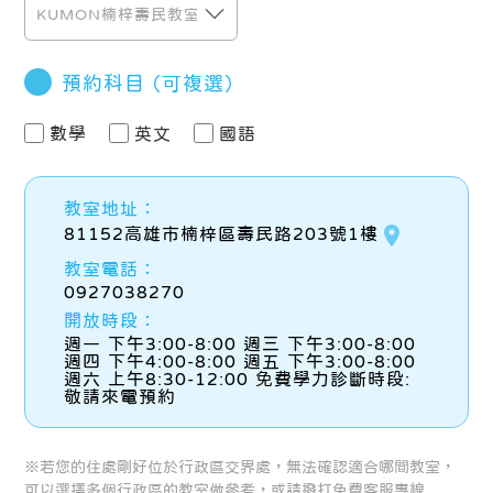
預約科目
（可複選）
數學
英文
國語
教室地址：
place
81152高雄市楠梓區壽民路203號1樓
教室電話：
0927038270
開放時段：
週一 下午3:00-8:00 週三 下午3:00-8:00
週四 下午4:00-8:00 週五 下午3:00-8:00
週六 上午8:30-12:00 免費學力診斷時段:
敬請來電預約
※若您的住處剛好位於行政區交界處，無法確認適合哪間教室，
可以選擇多個行政區的教室做參考，或請撥打免費客服專線