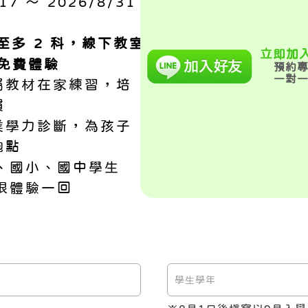
7 ～ 2026/8/31
至多 2 科，線下教室
立即加入
）免費體驗
預約
一對
屬教材在家練習，培
慣
業學力診斷，為孩子
跑點
、國小、國中學生
限體驗一回