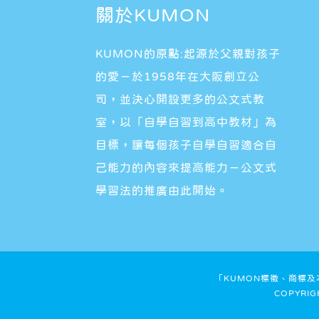
關於KUMON
KUMON的原點:起源於父親對孩子
的愛－於1958年在大阪創立公
司，並決心開設更多的公文式教
室，以「自學自習到高中教材」為
目標，讓每個孩子自學自習適合自
己能力的內容來提高能力－公文式
學習法的推廣由此開始。
「KUMON標徵、商標
COPYRIG