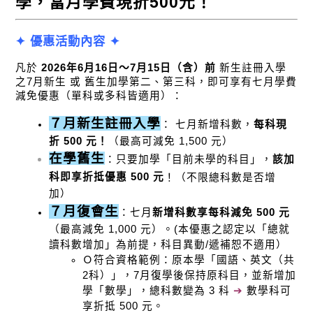
學，當月學費現折500元！
✦ 優惠活動內容 ✦
凡於 
2026年6月16日～7月15日（含）前
 新生註冊入學
之7月新生 或 舊生加學第二、第三科，即可享有七月學費
減免優惠（單科或多科皆適用）：
７月新生註冊入學
： 七月新增科數，
每科現
折 500 元！
（最高可減免 1,500 元）
在學舊生
：只要加學「目前未學的科目」，
該加
科即享折抵優惠 500 元
！（不限總科數是否增
加）
７月復會生
：七月
新增科數享每科減免 500 元
（最高減免 1,000 元）。(本優惠之認定以「總就
讀科數增加」為前提，科目異動/遞補恕不適用）
Ｏ符合資格範例：原本學「國語、英文（共
2科）」，7月復學後保持原科目，並新增加
學「數學」，總科數變為 3 科 
➔
 數學科可
享折抵 500 元。