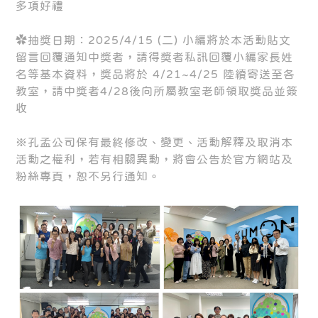
多項好禮
✿抽獎日期：2025/4/15 (二) 小編將於本活動貼文
留言回覆通知中獎者，請得獎者私訊回覆小編家長姓
名等基本資料，獎品將於 4/21~4/25 陸續寄送至各
教室，請中獎者4/28後向所屬教室老師領取獎品並簽
收
※孔孟公司保有最終修改、變更、活動解釋及取消本
活動之權利，若有相關異動，將會公告於官方網站及
粉絲專頁，恕不另行通知。