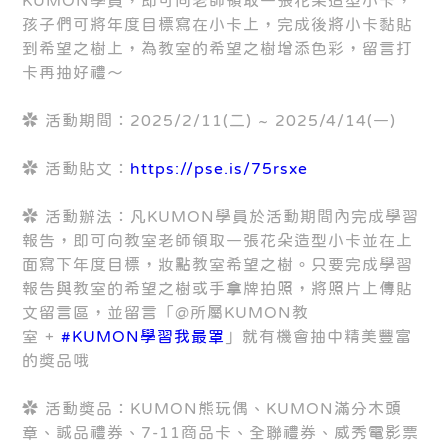
KUMON學員，即可向老師領取一張花朵造型小卡，
孩子們可將年度目標寫在小卡上，完成後將小卡黏貼
到希望之樹上，為教室的希望之樹增添色彩，留言打
卡再抽好禮～
✿ 活動期間：2025/2/11(二) ~ 2025/4/14(一)
✿ 活動貼文：
https://pse.is/75rsxe
✿ 活動辦法：凡KUMON學員於活動期間內完成學習
報告，即可向教室老師領取一張花朵造型小卡並在上
面寫下年度目標，妝點教室希望之樹。只要完成學習
報告與教室的希望之樹或手拿牌拍照，將照片上傳貼
文留言區，並留言「@所屬KUMON教
室 +
#KUMON學習我最罩
」就有機會抽中精美豐富
的獎品哦
✿ 活動獎品：KUMON熊玩偶、KUMON滿分木頭
章、誠品禮券、7-11商品卡、全聯禮券、威秀電影票