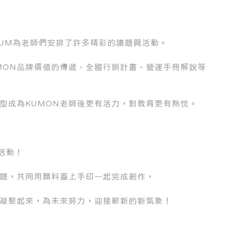
FORUM為老師們安排了許多精彩的議題與活動。
MON品牌價值的傳遞、全國行銷計畫、營運手冊解說等
型成為KUMON老師後更有活力，對教育更有熱忱。
y活動！
題，共同用顏料蓋上手印一起完成創作，
將凝聚起來，為未來努力，迎接嶄新的新氣象！