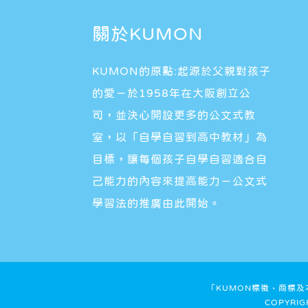
關於KUMON
KUMON的原點:起源於父親對孩子
的愛－於1958年在大阪創立公
司，並決心開設更多的公文式教
室，以「自學自習到高中教材」為
目標，讓每個孩子自學自習適合自
己能力的內容來提高能力－公文式
學習法的推廣由此開始。
「KUMON標徵、商標
COPYRIG