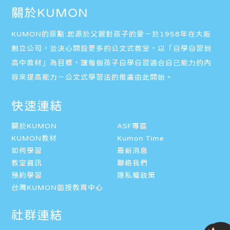
關於KUMON
KUMON的原點:起源於父親對孩子的愛－於1958年在大阪
創立公司，並決心開設更多的公文式教室，以「自學自習到
高中教材」為目標，讓每個孩子自學自習適合自己能力的內
容來提高能力－公文式學習法的推廣由此開始。
快速連結
關於KUMON
ASF專區
KUMON教材
Kumon Time
如何學習
最新消息
教室資訊
聯絡我們
預約學習
隱私權政策
台灣KUMON函授教育中心
社群連結