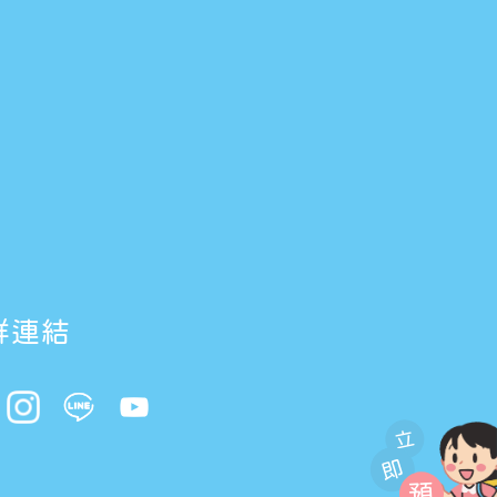
群連結
立
即
預