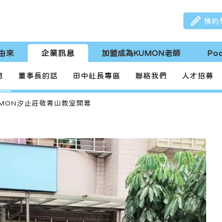
預約
由來
企業訊息
加盟成為KUMON老師
Po
息
董事長的話
田中社長專區
聯絡我們
人才招募
UMON汐止莊敬青山教室開幕