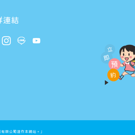
群連結
立
即
預
約
業有限公司運作本網站。」