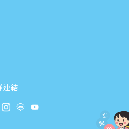
群連結
立
即