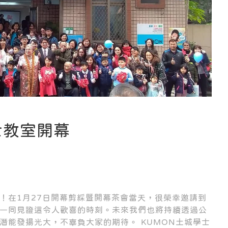
士教室開幕
了！在1月27日開幕剪綵暨開幕茶會當天，很榮幸邀請到
一同見證這令人歡喜的時刻。未來我們也將持續透過公
潛能發揚光大，不辜負大家的期待。 KUMON土城學士