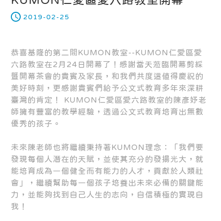
2019-02-25
恭喜基隆的第二間KUMON教室--KUMON仁愛區愛
六路教室在2月24日開幕了！感謝當天蒞臨開幕剪綵
暨開幕茶會的貴賓及家長，和我們共度這值得慶祝的
美好時刻，更感謝貴賓們給予公文式教育多年來深耕
臺灣的肯定！ KUMON仁愛區愛六路教室的陳彥妤老
師擁有豐富的教學經驗，透過公文式教育培育出無數
優秀的孩子。
未來陳老師也將繼續秉持著KUMON理念：「我們要
發現每個人潛在的天賦，並使其充分的發揚光大，就
能培育成為一個健全而有能力的人才，貢獻於人類社
會」，繼續幫助每一個孩子培養出未來必備的關鍵能
力，並能夠找到自己人生的志向，自信積極的實現自
我！