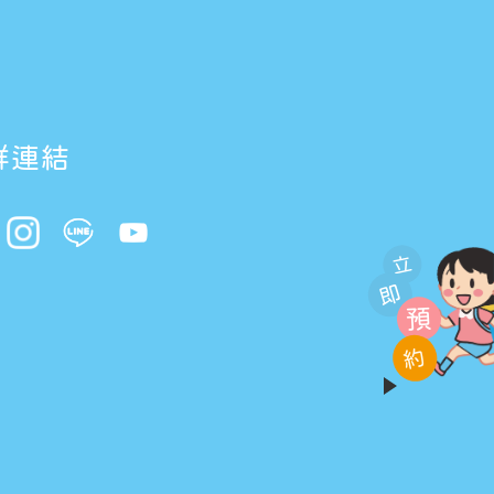
群連結
立
即
預
約