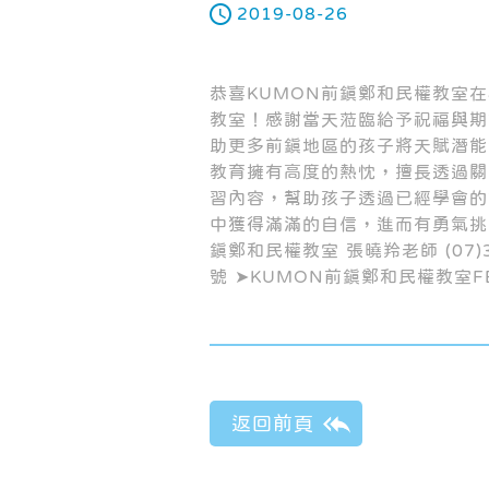
2019-08-26
恭喜KUMON前鎮鄭和民權教室在
教室！感謝當天蒞臨給予祝福與期
助更多前鎮地區的孩子將天賦潛能
教育擁有高度的熱忱，擅長透過關
習內容，幫助孩子透過已經學會的
中獲得滿滿的自信，進而有勇氣挑
鎮鄭和民權教室 張曉羚老師 (07)3
號 ➤KUMON前鎮鄭和民權教室F