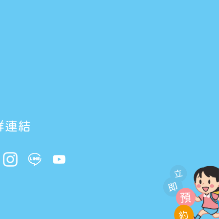
群連結
立
即
預
約