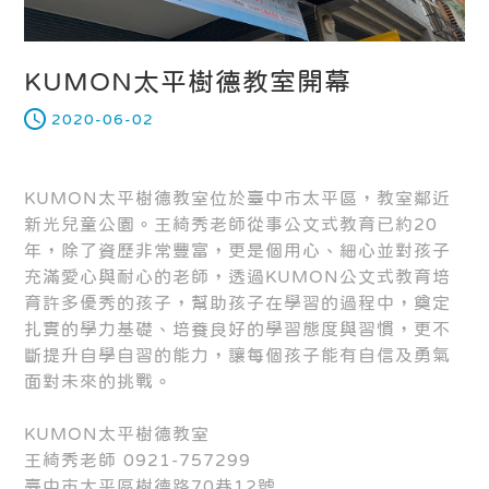
KUMON太平樹德教室開幕
2020-06-02
KUMON太平樹德教室位於臺中市太平區，教室鄰近
新光兒童公園。王綺秀老師從事公文式教育已約20
年，除了資歷非常豐富，更是個用心、細心並對孩子
充滿愛心與耐心的老師，透過KUMON公文式教育培
育許多優秀的孩子，幫助孩子在學習的過程中，奠定
扎實的學力基礎、培養良好的學習態度與習慣，更不
斷提升自學自習的能力，讓每個孩子能有自信及勇氣
面對未來的挑戰。
KUMON太平樹德教室
王綺秀老師 0921-757299
臺中市太平區樹德路70巷12號