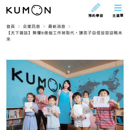
預約學習
主選單
navigate_next
navigate_next
navigate_next
首頁
企業訊息
最新消息
【天下雜誌】無懼8億個工作被取代，讓孩子自信從容迎戰未
來