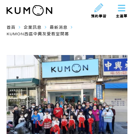
預約學習
主選單
navigate_next
navigate_next
navigate_next
首頁
企業訊息
最新消息
KUMON西區中興友愛教室開幕