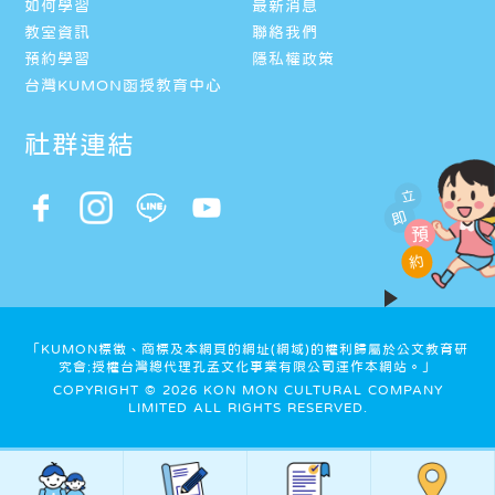
如何學習
最新消息
教室資訊
聯絡我們
預約學習
隱私權政策
台灣KUMON函授教育中心
社群連結
立
即
預
約
「KUMON標徵、商標及本網頁的網址(網域)的權利歸屬於公文教育研
究會;授權台灣總代理孔孟文化事業有限公司運作本網站。」
COPYRIGHT © 2026 KON MON CULTURAL COMPANY
LIMITED ALL RIGHTS RESERVED.