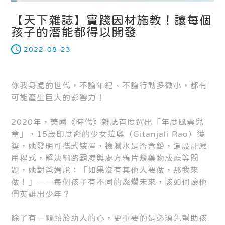
【天下雜誌】實踐因材施教！讓每個
孩子的潛能都得以開發
2022-08-23
你我身處的世代，不論年紀、不論行動多微小，都有
可能產生巨大的影響力！
2020年，美國《時代》雜誌首度選出「年度風雲兒
童」，15歲印度裔的少女拉奧（Gitanjali Rao）獲
獎，她發明可攜式裝置，檢測水是否含鉛，還設計應
用程式，解決網路霸凌與處方鴉片類藥物成癮等問
題，她對爸媽說：「如果沒有其他人要做，那我來
做！」──每個孩子有不同的燦爛未來，該如何讓他
們英雄出少年？
除了有一顆熱於助人的心，更重要的是必須先幫助孩