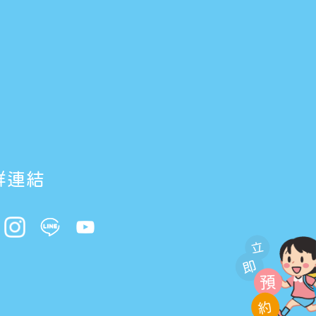
群連結
立
即
預
約