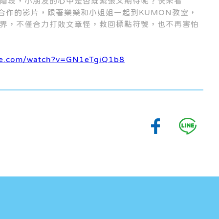
階段，小朋友的心中是否既緊張又期待呢？快來看
V 合作的影片，跟著樂樂和小姐姐一起到KUMON教室，
界，不僅合力打敗文章怪，救回標點符號，也不再害怕
be.com/watch?v=GN1eTgiQ1b8