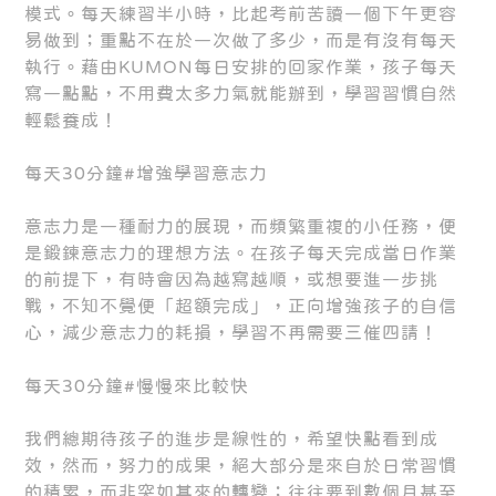
模式。每天練習半小時，比起考前苦讀一個下午更容
易做到；重點不在於一次做了多少，而是有沒有每天
執行。藉由KUMON每日安排的回家作業，孩子每天
寫一點點，不用費太多力氣就能辦到，學習習慣自然
輕鬆養成！
每天30分鐘#增強學習意志力
意志力是一種耐力的展現，而頻繁重複的小任務，便
是鍛鍊意志力的理想方法。在孩子每天完成當日作業
的前提下，有時會因為越寫越順，或想要進一步挑
戰，不知不覺便「超額完成」，正向增強孩子的自信
心，減少意志力的耗損，學習不再需要三催四請！
每天30分鐘#慢慢來比較快
我們總期待孩子的進步是線性的，希望快點看到成
效，然而，努力的成果，絕大部分是來自於日常習慣
的積累，而非突如其來的轉變；往往要到數個月甚至