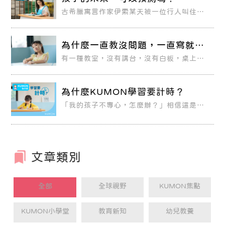
古希臘寓言作家伊索某天被一位行人叫住，
詢問他到城裡需走多久？伊索不回答只叫他
走，行人很生氣地離開，才走了幾步，伊索
向他喊道：「需要兩小時！」行人問為什麼
現在才說？伊索回他：「我又不知你走得快
為什麼一直教沒問題，一直寫就不
慢，怎知要多長時間？」
OK？
有一種教室，沒有講台，沒有白板，桌上只
有一份教材，一枝筆，一塊橡皮擦。每個孩
子振筆疾書，一張接著一張，專注認真自成
一個世界。這種教室，就是KUMON教室。
為什麼KUMON學習要計時？
「我的孩子不專心，怎麼辦？」相信這是許
多家長的煩惱。
文章類別
全部
全球視野
KUMON焦點
KUMON小學堂
教育新知
幼兒教養