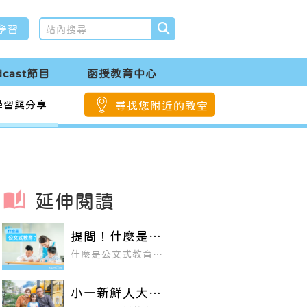
學習
dcast節目
函授教育中心
學習與分享
尋找您附近的教室
延伸閱讀
提問！什麼是公
文式教育？
什麼是公文式教育？
KUMON源自日本的
教育法，目前在全球
62個國家和地區推
小一新鮮人大作
行， 運用數學、英
文、國語三科的教
戰，你的孩子準