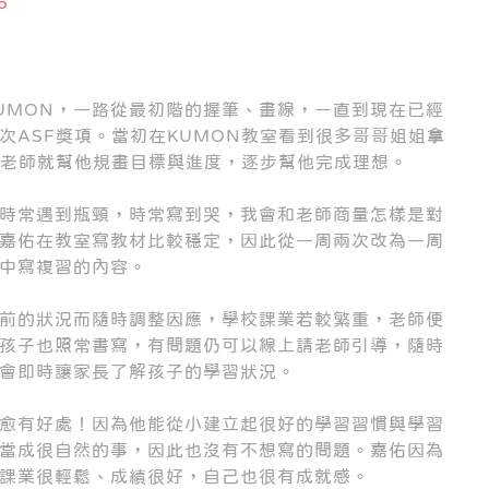
5
UMON，一路從最初階的握筆、畫線，一直到現在已經
次ASF獎項。當初在KUMON教室看到很多哥哥姐姐拿
，老師就幫他規畫目標與進度，逐步幫他完成理想。
時常遇到瓶頸，時常寫到哭，我會和老師商量怎樣是對
嘉佑在教室寫教材比較穩定，因此從一周兩次改為一周
中寫複習的內容。
目前的狀況而隨時調整因應，學校課業若較繁重，老師便
孩子也照常書寫，有問題仍可以線上請老師引導，隨時
會即時讓家長了解孩子的學習狀況。
習愈有好處！因為他能從小建立起很好的學習習慣與學習
材當成很自然的事，因此也沒有不想寫的問題。嘉佑因為
課業很輕鬆、成績很好，自己也很有成就感。