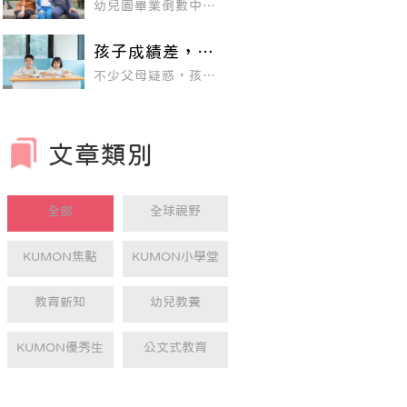
幼兒園畢業倒數中！
材， 透過每天每科大
備好了嗎？
從幼兒園進入小學，
約30分鐘定時定量的
是孩子學習生涯中的
學習， 幫助孩子逐步
一大轉變，不論在環
奠定扎實的基礎，提
孩子成績差，別
境、課程或學習上都
高計算、閱讀、理解
擔心！ 透過個人
是極大的挑戰，該如
力。
不少父母疑惑，孩子
何順利度過幼小銜接
別教材、循序漸
小時候不管教什麼都
的陣痛期，讓孩子自
進就會進步
能記住，為什麼長大
在悠遊小一生活？來
後考試常不及格？為
聽聽KUMON家長怎
什麼孩子花很長時間
麼說。
做功課，反而越學越
文章類別
挫折？其實KUMON
教室中有許多高年級
才進來學習的孩子，
在老師的規劃下，都
有很棒的轉變，不僅
全部
全球視野
很快就追平學校所教
的進度，甚至超越學
年，擺脫成績老是不
理想的窘境。
KUMON焦點
KUMON小學堂
教育新知
幼兒教養
KUMON優秀生
公文式教育