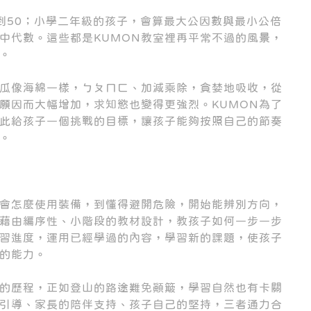
到50；小學二年級的孩子，會算最大公因數與最小公倍
中代數。這些都是KUMON教室裡再平常不過的風景，
。
瓜像海綿一樣，ㄅㄆㄇㄈ、加減乘除，貪婪地吸收，從
願因而大幅增加，求知慾也變得更強烈。KUMON為了
此給孩子一個挑戰的目標，讓孩子能夠按照自己的節奏
。
會怎麼使用裝備，到懂得避開危險，開始能辨別方向，
N藉由編序性、小階段的教材設計，教孩子如何一步一步
習進度，運用已經學過的內容，學習新的課題，使孩子
的能力。
的歷程，正如登山的路途難免顛簸，學習自然也有卡關
的引導、家長的陪伴支持、孩子自己的堅持，三者通力合