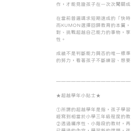
作，才能見證孩子在一次次闖關成
在當前普遍講求短期速成的「快時
而KUMON選擇回歸教育的本質
對、挑戰超越自己能力的事物，享
性。
成績不是判斷能力與否的唯一標準
的努力，看著孩子不斷練習、想要
———————————————
★超越學年小貼士★
①所謂的超越學年是指，孩子學習
經寫到相當於小學三年級程度的教
②透過編序性、小階段的教材，再
已學過的內容，學習新的課題，孩