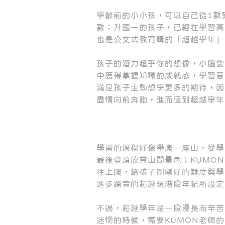
學齡前的小小孩，可以自己從1數
數；升國一的孩子，已經在學習高
也是公文式教育講的「超越學年」
孩子的潛力超乎你的想像，小腦袋
中獲得掌握知識的成就感，學習意
滿足孩子主動想學更多的期待，因
盡情向前奔跑，進而達到超越學年
學習的過程好像攀爬一座山，從學
最後登頂欣賞山間景色；KUMO
往上爬，給孩子剛剛好的難度與學
逐步踏實的超越現階段年紀所設定
不過，超越學年是一段漫長而辛苦
迷惘的時候，需要KUMON老師