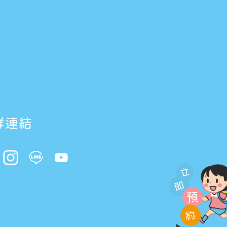
群連結
立
即
預
約