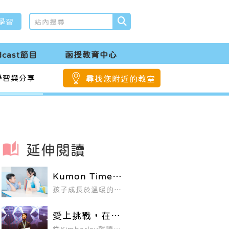
學習
dcast節目
函授教育中心
學習與分享
尋找您附近的教室
延伸閱讀
Kumon Time活
動開拓幼兒數
孩子成長於溫暖的
字、語言能力，
家、親子教育也是從
在遊戲中快樂學
家庭開始，Kumon
Time希望透過引導、
習
愛上挑戰，在數
陪伴孩子，透過親子
學奧林匹克競賽
互動的每分每秒間，