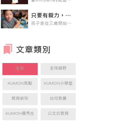
當Kimberley就讀八
串起一家人的交流，
中大放異彩！
年級的時候，她已經
邀請親子們一起在這
在KUMON學習超越
裡度過最美好的時
五個學年程度的數學
光。專為幼兒設計的
只要有毅力，就
教材了，換句話說，
Kumon Time活動一
能看見 KUMON
在她年僅十三歲時，
期以三個月為規劃，
孩子是從三歲開始接
就已經對KUMON教
對孩子全方位的
每週家長帶著孩子來
觸KUMON，一路從
材中的微積分題目駕
幫助
參與活動一次，共12
最初階的握筆、畫
輕就熟。
次，每次一小時。我
線，一直到現在已經
們透過教具操作的經
學習將近九年的時
驗、詞彙的輸入，培
間，也拿過很多次
文章類別
養 2～6歲幼兒認知
ASF獎項。
能力、專注力、動作
能力及數理、語文能
力。
全部
全球視野
KUMON焦點
KUMON小學堂
教育新知
幼兒教養
KUMON優秀生
公文式教育