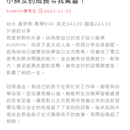
小孫女的成長令我驚喜！
KUMON優秀生
2022-11-15
幼小 黃妍熙 數學D40 英文3A120 國語2A130
外婆的分享
我是妍熙的外婆，因為我自己的孩子從小就學
KUMON，而孩子長大成人後，和我分享自身經歷，
認為她自己確實因為學習公文式教育，而養成了獨立
思考及解決問題的能力，並且擁有自信與毅力、耐挫
力，甚至能勇於面對挑戰、擁有良好的習慣與態度，
影響了她的一生。
回想過去，我自己的孩子在我忙於工作時，都能夠自
學自習，從沒讓我擔心過，總能把生活與學習都處理
的非常妥當，讓我對公文式教育所培養出來的良好習
慣及獨立自主的性格留下了深刻的印象。後來因為半
退休且想協助子女分擔帶孩子的負擔，我開始帶起了
妍熙。