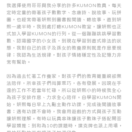
我選擇使用哥哥與我分享的許多KUMON教具，每天
定時定量的帶著孩子數數字、念唐詩、說故事、玩拼
圖，也經常帶著妍熙到圖書館閱讀、聽故事，直到妍
熙一歲半時，我到處打聽KUMON教室，讓妍熙也正
式加入學習KUMON的行列。從一個蹦蹦跳跳學習數
數、認識國字的小女孩，到現在學習到直式除法的狀
態，我對自己的孩子及孫女的教養原則就是作息要規
律；我認為生活規律，對孩子情緒穩定性及記憶力非
常有幫助。
因為過去忙著工作養家，對孩子們的教育雖重視卻無
法陪伴，所幸孩子們尚算乖巧，各有發展。因現在手
邊的工作不若當年忙碌，所以從妍熙小的時候我全心
為孩子安排作息、力求全心陪伴。自學習KUMON開
始，妍熙每日早上九點主動作功課，完成後閱讀故事
書；遇有功課不會時，我會用遊戲的方式與孩子互動
讓妍熙理解。有時以玩具串珠讓孩子數珠子搭配問答
學習類推；到和為10的課題時，撲克牌也派上用場，