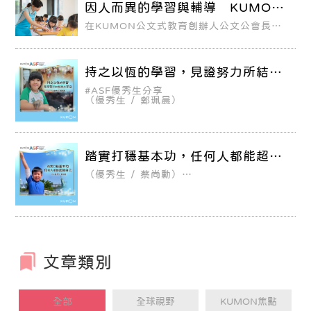
因人而異的學習與輔導 KUMON
做到了學校做不到的事！
在KUMON公文式教育創辦人公文公會長的
語錄中，有一句是「錯不在孩子」，這也是
KUMON極為重要的方針——無論是什麼情
況，都要站在「錯不在孩子」的立場上思
考，根據每一個人的能力進行因人而異、恰
持之以恆的學習，見證努力所結出
恰好的教育。一般人通常會認為學習落後的
的花朵！
原因，主要是學生不夠努力，但是KUMON
#ASF優秀生分享
卻認為錯其實不在孩子，因為只要是因人而
（優秀生 ∕ 鄭珮晨）
異、恰恰好的學習，孩子就會非常樂意去努
力，並且能夠不斷地進步與成長。
踏實打穩基本功，任何人都能超越
自己！
（優秀生 ∕ 蔡尚勳）
尚勳是從4歲開始學習KUMON，今年暑假
後升上小學一年級。初期他曾經排斥過，甚
至要爸爸一筆一筆帶著寫，最後在KUMON
中正銅山教室傅老師的「就算減少到每天一
頁，也不能停掉每天寫KUMON的習慣」原
則下，順利培養出良好的學習習慣。今年是
尚勳第一次獲得ASF獎，他感到非常開心！
文章類別
全部
全球視野
KUMON焦點