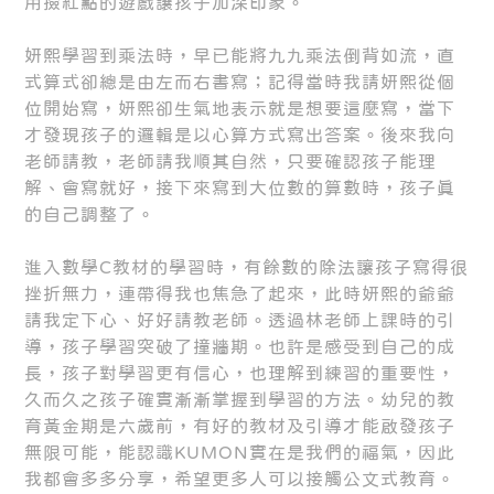
用撿紅點的遊戲讓孩子加深印象。
妍熙學習到乘法時，早已能將九九乘法倒背如流，直
式算式卻總是由左而右書寫；記得當時我請妍熙從個
位開始寫，妍熙卻生氣地表示就是想要這麼寫，當下
才發現孩子的邏輯是以心算方式寫出答案。後來我向
老師請教，老師請我順其自然，只要確認孩子能理
解、會寫就好，接下來寫到大位數的算數時，孩子真
的自己調整了。
進入數學C教材的學習時，有餘數的除法讓孩子寫得很
挫折無力，連帶得我也焦急了起來，此時妍熙的爺爺
請我定下心、好好請教老師。透過林老師上課時的引
導，孩子學習突破了撞牆期。也許是感受到自己的成
長，孩子對學習更有信心，也理解到練習的重要性，
久而久之孩子確實漸漸掌握到學習的方法。幼兒的教
育黃金期是六歲前，有好的教材及引導才能啟發孩子
無限可能，能認識KUMON實在是我們的福氣，因此
我都會多多分享，希望更多人可以接觸公文式教育。